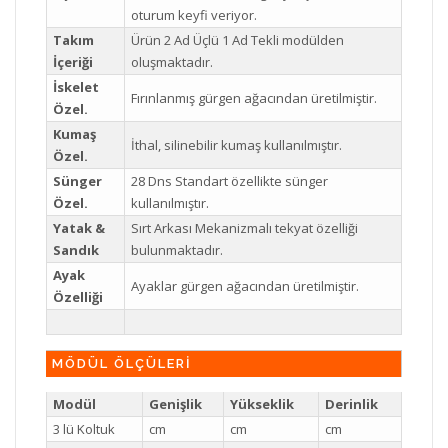
oturum keyfi veriyor.
Takım
Ürün 2 Ad Üçlü 1 Ad Tekli modülden
İçeriği
oluşmaktadır.
İskelet
Fırınlanmış gürgen ağacından üretilmiştir.
Özel.
Kumaş
İthal, silinebilir kumaş kullanılmıştır.
Özel.
Sünger
28 Dns Standart özellikte sünger
Özel.
kullanılmıştır.
Yatak &
Sırt Arkası Mekanizmalı tekyat özelliği
Sandık
bulunmaktadır.
Ayak
Ayaklar gürgen ağacından üretilmiştir.
Özelliği
MÖDÜL ÖLÇÜLERİ
Modül
Genişlik
Yükseklik
Derinlik
3 lü Koltuk
cm
cm
cm