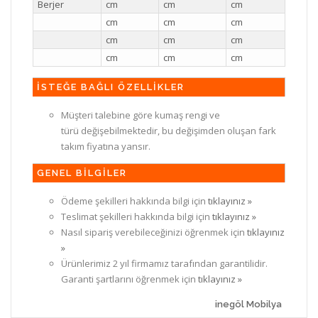
Berjer
cm
cm
cm
cm
cm
cm
cm
cm
cm
cm
cm
cm
İSTEĞE BAĞLI ÖZELLİKLER
Müşteri talebine göre kumaş rengi ve
türü değişebilmektedir, bu değişimden oluşan fark
takım fiyatına yansır.
GENEL BİLGİLER
Ödeme şekilleri hakkında bilgi için
tıklayınız »
Teslimat şekilleri hakkında bilgi için
tıklayınız »
Nasıl sipariş verebileceğinizi öğrenmek için
tıklayınız
»
Ürünlerimiz 2 yıl firmamız tarafından garantilidir.
Garanti şartlarını öğrenmek için
tıklayınız »
inegöl Mobilya