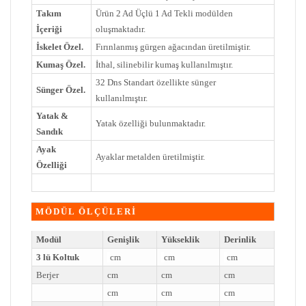
Takım
Ürün 2 Ad Üçlü 1 Ad Tekli modülden
İçeriği
oluşmaktadır.
İskelet Özel.
Fırınlanmış gürgen ağacından üretilmiştir.
Kumaş Özel.
İthal, silinebilir kumaş kullanılmıştır.
32 Dns Standart özellikte sünger
Sünger Özel.
kullanılmıştır.
Yatak &
Yatak özelliği bulunmaktadır.
Sandık
Ayak
Ayaklar metalden üretilmiştir.
Özelliği
MÖDÜL ÖLÇÜLERİ
Modül
Genişlik
Yükseklik
Derinlik
3 lü Koltuk
cm
cm
cm
Berjer
cm
cm
cm
cm
cm
cm