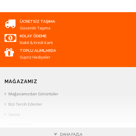
ÜCRETSIZ TAŞIMA
Güvenilir Taşıma
KOLAY ÖDEME
Nakit & Kredi Kartı
TOPLU ALIMLARDA
Süpriz Hediyeler
MAĞAZAMIZ
Mağazamızdan Görüntüler
Bizi Tercih Edenler
Servis
Hizmet Planı
DAHA FAZLA
Müşteri İlişkileri