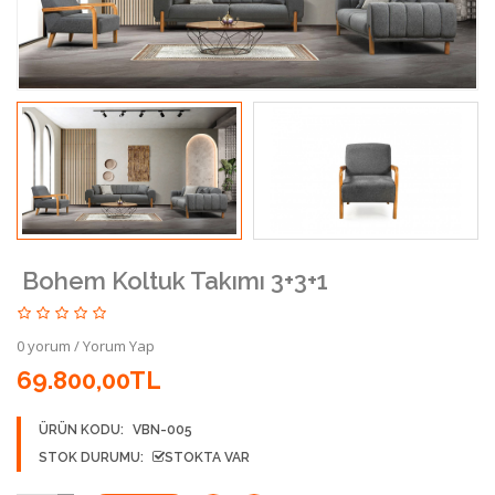
Bohem Koltuk Takımı 3+3+1
0 yorum
/
Yorum Yap
69.800,00TL
ÜRÜN KODU:
VBN-005
STOK DURUMU:
STOKTA VAR