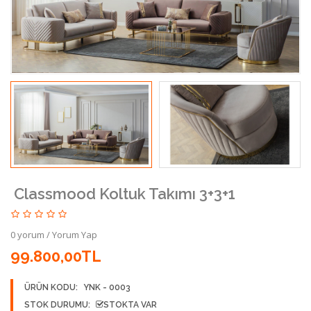
Classmood Koltuk Takımı 3+3+1
0 yorum
/
Yorum Yap
99.800,00TL
ÜRÜN KODU:
YNK - 0003
STOK DURUMU:
STOKTA VAR