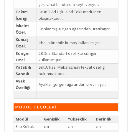
çok rahat bir oturum keyfi veriyor.
Takım
Ürün 2 Ad Üçlü 1 Ad Tekli modülden
İçeriği
oluşmaktadır.
İskelet
Fırınlanmış gürgen ağacından üretilmiştir.
Özel.
Kumaş
İthal, silinebilir kumaş kullanılmıştır.
Özel.
Sünger
28 Dns Standart özellikte sünger
Özel.
kullanılmıştır.
Yatak &
Sırt Arkası Mekanizmalı tekyat özelliği
Sandık
bulunmaktadır.
Ayak
Ayaklar gürgen ağacından üretilmiştir.
Özelliği
MÖDÜL ÖLÇÜLERİ
Modül
Genişlik
Yükseklik
Derinlik
3 lü Koltuk
cm
cm
cm