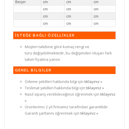
Berjer
cm
cm
cm
cm
cm
cm
cm
cm
cm
cm
cm
cm
İSTEĞE BAĞLI ÖZELLİKLER
Müşteri talebine göre kumaş rengi ve
türü değişebilmektedir, bu değişimden oluşan fark
takım fiyatına yansır.
GENEL BİLGİLER
Ödeme şekilleri hakkında bilgi için
tıklayınız »
Teslimat şekilleri hakkında bilgi için
tıklayınız »
Nasıl sipariş verebileceğinizi öğrenmek için
tıklayınız
»
Ürünlerimiz 2 yıl firmamız tarafından garantilidir.
Garanti şartlarını öğrenmek için
tıklayınız »