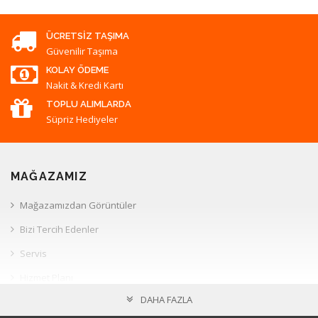
ÜCRETSIZ TAŞIMA
Güvenilir Taşıma
KOLAY ÖDEME
Nakit & Kredi Kartı
TOPLU ALIMLARDA
Süpriz Hediyeler
MAĞAZAMIZ
Mağazamızdan Görüntüler
Bizi Tercih Edenler
Servis
Hizmet Planı
DAHA FAZLA
Müşteri İlişkileri