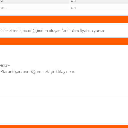
cm
cm
cm
cm
ebilmektedir, bu değişimden oluşan fark takım fiyatına yansır.
yınız »
. Garanti şartlarını öğrenmek için
tıklayınız »