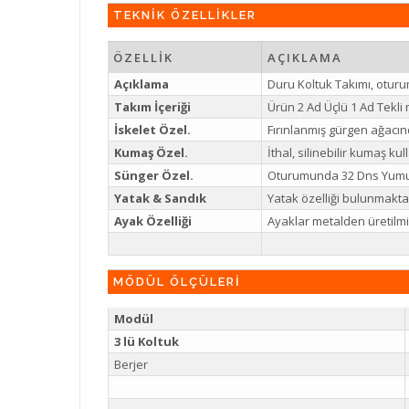
TEKNİK ÖZELLİKLER
ÖZELLİK
AÇIKLAMA
Açıklama
Duru Koltuk Takımı, oturu
Takım İçeriği
Ürün 2 Ad Üçlü 1 Ad Tekl
İskelet Özel.
Fırınlanmış gürgen ağacınd
Kumaş Özel.
İthal, silinebilir kumaş kul
Sünger Özel.
Oturumunda 32 Dns Yumuşak
Yatak & Sandık
Yatak özelliği bulunmakta
Ayak Özelliği
Ayaklar metalden üretilmi
MÖDÜL ÖLÇÜLERİ
Modül
3 lü Koltuk
Berjer