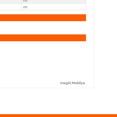
cm
cm
inegöl Mobilya