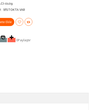
LCİ-0109
:
STOKTA VAR
0
Paylaştır