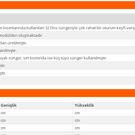
m kısımlarında kullanılan 32 Dns süngeriyle çok rahat bir oturum keyfi veri
i modülden oluşmaktadır.
an üretilmiştir.
lanılmıştır.
 sünger, sırt kısmında ise kuş tüyü sünger kullanılmıştır.
dır.
ştir.
Genişlik
Yükseklik
cm
cm
cm
cm
cm
cm