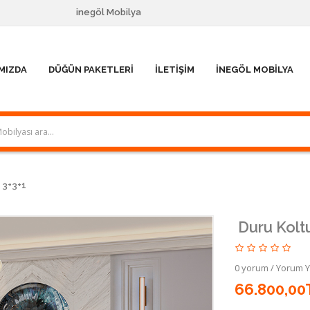
inegöl Mobilya
MIZDA
DÜĞÜN PAKETLERI
İLETIŞIM
İNEGÖL MOBILYA
 3+3+1
Duru Kolt
0 yorum
/
Yorum 
66.800,00