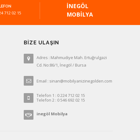
İNEGÖL
LEFON
24 712 02 15
MOBILYA
BIZE ULAŞIN
Adres : Mahmudiye Mah. Ertuğrulgazi
Cd. No:86/1, İnegöl / Bursa
Email : sinan@mobilyanizinegolden.com
Telefon 1 : 0 224 712 02 15
Telefon 2 : 0 546 692 02 15
inegöl Mobilya