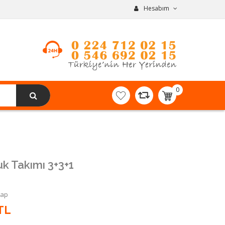
Hesabım
0
item(s)
-
0,00TL
uk Takımı 3+3+1
Yap
TL