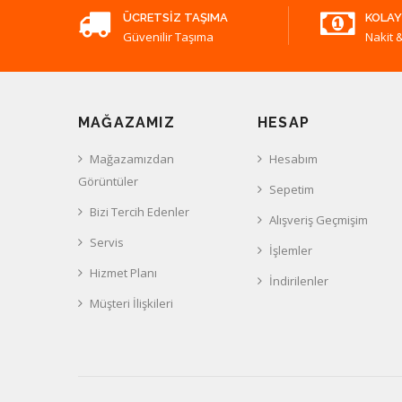
ÜCRETSIZ TAŞIMA
KOLAY
Güvenilir Taşıma
Nakit &
MAĞAZAMIZ
HESAP
Mağazamızdan
Hesabım
Görüntüler
Sepetim
Bizi Tercih Edenler
Alışveriş Geçmişim
Servis
İşlemler
Hizmet Planı
İndirilenler
Müşteri İlişkileri