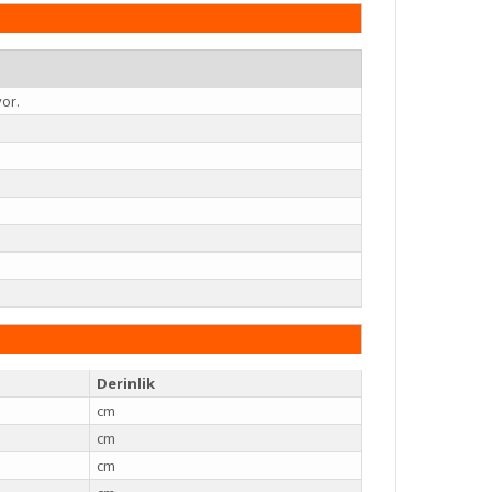
yor.
Derinlik
cm
cm
cm