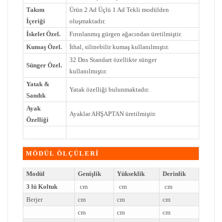
Takım
Ürün 2 Ad Üçlü 1 Ad Tekli modülden
İçeriği
oluşmaktadır.
İskelet Özel.
Fırınlanmış gürgen ağacından üretilmiştir.
Kumaş Özel.
İthal, silinebilir kumaş kullanılmıştır.
32 Dns Standart özellikte sünger
Sünger Özel.
kullanılmıştır.
Yatak &
Yatak özelliği bulunmaktadır.
Sandık
Ayak
Ayaklar AHŞAPTAN üretilmiştir.
Özelliği
MÖDÜL ÖLÇÜLERİ
Modül
Genişlik
Yükseklik
Derinlik
3 lü Koltuk
cm
cm
cm
Berjer
cm
cm
cm
cm
cm
cm