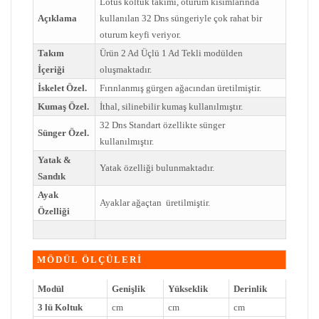
Lotus koltuk takımı, oturum kısımlarında
Açıklama
kullanılan 32 Dns süngeriyle çok rahat bir
oturum keyfi veriyor.
Takım
Ürün 2 Ad Üçlü 1 Ad Tekli modülden
İçeriği
oluşmaktadır.
İskelet Özel.
Fırınlanmış gürgen ağacından üretilmiştir.
Kumaş Özel.
İthal, silinebilir kumaş kullanılmıştır.
32 Dns Standart özellikte sünger
Sünger Özel.
kullanılmıştır.
Yatak &
Yatak özelliği bulunmaktadır.
Sandık
Ayak
Ayaklar ağaçtan üretilmiştir.
Özelliği
MÖDÜL ÖLÇÜLERİ
Modül
Genişlik
Yükseklik
Derinlik
3 lü Koltuk
cm
cm
cm