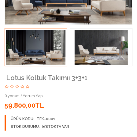
Lotus Koltuk Takımıı 3+3+1
0 yorum
/
Yorum Yap
59.800,00TL
ÜRÜN KODU:
TFK-0001
STOK DURUMU:
STOKTA VAR