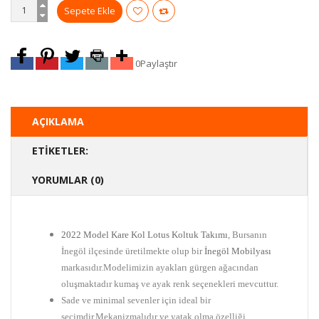
0
Paylaştır
AÇIKLAMA
ETIKETLER:
YORUMLAR (0)
2022 Model Kare Kol Lotus Koltuk Takımı
, Bursanın
İnegöl ilçesinde üretilmekte olup bir
İnegöl Mobilyası
markasıdır.Modelimizin ayakları gürgen ağacından
oluşmaktadır kumaş ve ayak renk seçenekleri mevcuttur.
Sade ve minimal sevenler için ideal bir
seçimdir.Mekanizmalıdır ve yatak olma özelliği