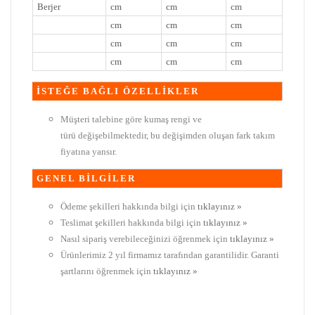
Berjer
cm
cm
cm
cm
cm
cm
cm
cm
cm
cm
cm
cm
İSTEĞE BAĞLI ÖZELLİKLER
Müşteri talebine göre kumaş rengi ve
türü değişebilmektedir, bu değişimden oluşan fark takım
fiyatına yansır.
GENEL BİLGİLER
Ödeme şekilleri hakkında bilgi için
tıklayınız »
Teslimat şekilleri hakkında bilgi için
tıklayınız »
Nasıl sipariş verebileceğinizi öğrenmek için
tıklayınız »
Ürünlerimiz 2 yıl firmamız tarafından garantilidir. Garanti
şartlarını öğrenmek için
tıklayınız »