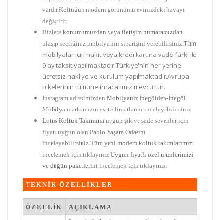
vardır.Koltuğun modern görünümü evinizdeki havayı
değiştirir.
Bizlere
konumumuzdan
veya
iletişim numaramızdan
Tüm
ulaşıp seçtiğiniz mobilya'nın siparişini verebilirsiniz.
mobilyalar için nakit veya kredi kartına vade farkı ile
9 ay taksit yapılmaktadır.Türkiye'nin her yerine
ücretsiz nakliye ve kurulum yapılmaktadır.Avrupa
ülkelerinin tümüne ihracatımız mevcuttur.
Instagram adresimizden
Mobilyanız İnegölden-İnegöl
Mobilya
markamızın ev teslimatlarını inceleyebilirsiniz.
Lotus Koltuk Takımına
uygun şık ve sade sevenler için
fiyatı uygun olan
Pablo Yaşam Odasını
inceleyebilirsiniz.Tüm
yeni modern koltuk takımlarımızı
incelemek için tıklayınız.
Uygun fiyatlı özel ürünlerimizi
ve düğün paketlerini
incelemek için tıklayınız.
TEKNİK ÖZELLİKLER
ÖZELLİK
AÇIKLAMA