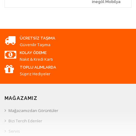
inegöl Mobilya
ÜCRETSIZ TAŞIMA
Güvenilir Taşıma
KOLAY ÖDEME
Nakit & Kredi Kartı
TOPLU ALIMLARDA
Süpriz Hediyeler
MAĞAZAMIZ
Mağazamızdan Görüntüler
Bizi Tercih Edenler
Servis