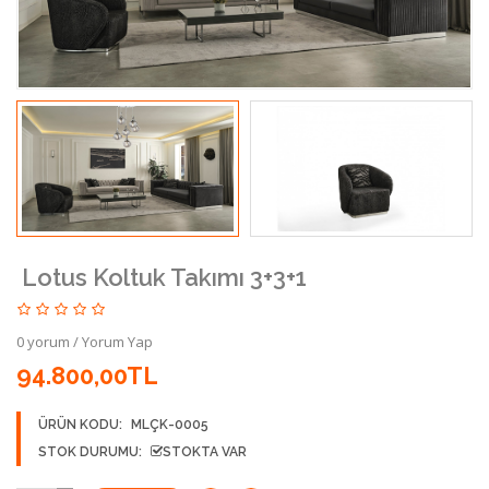
Lotus Koltuk Takımı 3+3+1
0 yorum
/
Yorum Yap
94.800,00TL
ÜRÜN KODU:
MLÇK-0005
STOK DURUMU:
STOKTA VAR