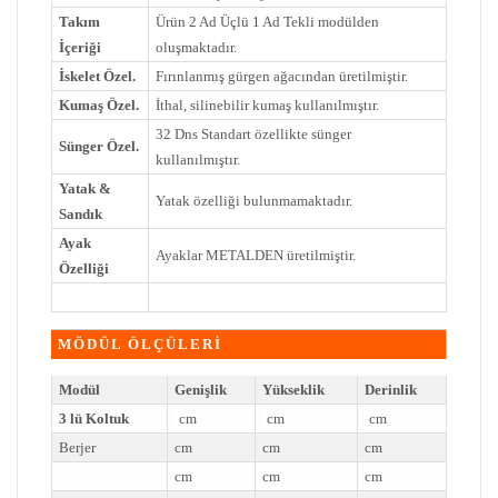
Takım
Ürün 2 Ad Üçlü 1 Ad Tekli modülden
İçeriği
oluşmaktadır.
İskelet Özel.
Fırınlanmış gürgen ağacından üretilmiştir.
Kumaş Özel.
İthal, silinebilir kumaş kullanılmıştır.
32 Dns Standart özellikte sünger
Sünger Özel.
kullanılmıştır.
Yatak &
Yatak özelliği bulunmamaktadır.
Sandık
Ayak
Ayaklar METALDEN üretilmiştir.
Özelliği
MÖDÜL ÖLÇÜLERİ
Modül
Genişlik
Yükseklik
Derinlik
3 lü Koltuk
cm
cm
cm
Berjer
cm
cm
cm
cm
cm
cm