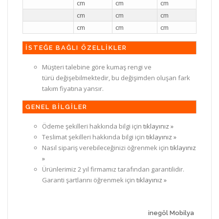
cm
cm
cm
cm
cm
cm
cm
cm
cm
İSTEĞE BAĞLI ÖZELLİKLER
Müşteri talebine göre kumaş rengi ve
türü değişebilmektedir, bu değişimden oluşan fark
takım fiyatına yansır.
GENEL BİLGİLER
Ödeme şekilleri hakkında bilgi için
tıklayınız »
Teslimat şekilleri hakkında bilgi için
tıklayınız »
Nasıl sipariş verebileceğinizi öğrenmek için
tıklayınız
»
Ürünlerimiz 2 yıl firmamız tarafından garantilidir.
Garanti şartlarını öğrenmek için
tıklayınız »
inegöl Mobilya