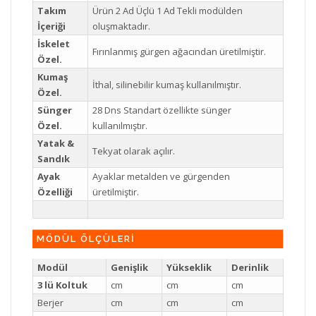
Takım
Ürün 2 Ad Üçlü 1 Ad Tekli modülden
İçeriği
oluşmaktadır.
İskelet
Fırınlanmış gürgen ağacından üretilmiştir.
Özel.
Kumaş
İthal, silinebilir kumaş kullanılmıştır.
Özel.
Sünger
28 Dns Standart özellikte sünger
Özel.
kullanılmıştır.
Yatak &
Tekyat olarak açılır.
Sandık
Ayak
Ayaklar metalden ve gürgenden
Özelliği
üretilmiştir.
MÖDÜL ÖLÇÜLERİ
Modül
Genişlik
Yükseklik
Derinlik
3 lü Koltuk
cm
cm
cm
Berjer
cm
cm
cm