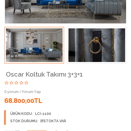
Oscar Koltuk Takımı 3+3+1
0 yorum
/
Yorum Yap
68.800,00TL
ÜRÜN KODU:
LCİ-1100
STOK DURUMU:
STOKTA VAR