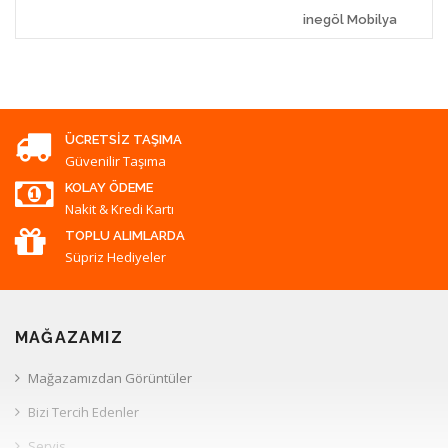
inegöl Mobilya
ÜCRETSIZ TAŞIMA
Güvenilir Taşıma
KOLAY ÖDEME
Nakit & Kredi Kartı
TOPLU ALIMLARDA
Süpriz Hediyeler
MAĞAZAMIZ
Mağazamızdan Görüntüler
Bizi Tercih Edenler
Servis