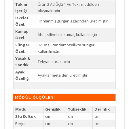
Takım
Ürün 2 Ad Üçlü 1 Ad Tekli modülden
İçeriği
oluşmaktadır.
İskelet
Fırınlanmış gürgen ağacından üretilmiştir.
Özel.
Kumaş
İthal, silinebilir kumaş kullanılmıştır.
Özel.
Sünger
32 Dns Standart özellikte sünger
Özel.
kullanılmıştır.
Yatak &
Tekyat olarak açılır.
Sandık
Ayak
Ayaklar metalden üretilmiştir.
Özelliği
MÖDÜL ÖLÇÜLERİ
Modül
Genişlik
Yükseklik
Derinlik
3 lü Koltuk
cm
cm
cm
Berjer
cm
cm
cm