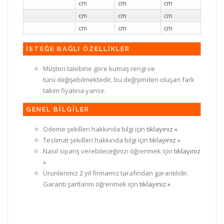
cm
cm
cm
cm
cm
cm
cm
cm
cm
İSTEĞE BAĞLI ÖZELLİKLER
Müşteri talebine göre kumaş rengi ve
türü değişebilmektedir, bu değişimden oluşan fark
takım fiyatına yansır.
GENEL BİLGİLER
Ödeme şekilleri hakkında bilgi için
tıklayınız »
Teslimat şekilleri hakkında bilgi için
tıklayınız »
Nasıl sipariş verebileceğinizi öğrenmek için
tıklayınız
»
Ürünlerimiz 2 yıl firmamız tarafından garantilidir.
Garanti şartlarını öğrenmek için
tıklayınız »