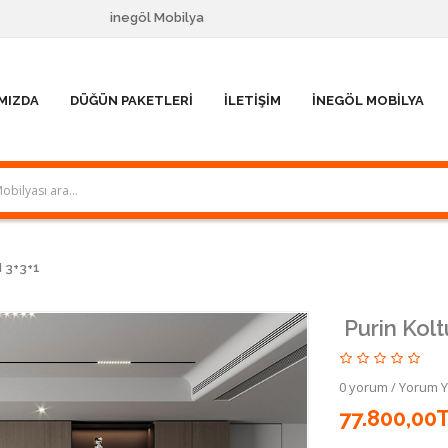
inegöl Mobilya
MIZDA
DÜĞÜN PAKETLERI
İLETIŞIM
İNEGÖL MOBILYA
 3+3+1
Purin Kolt
0 yorum
/
Yorum 
77.800,00