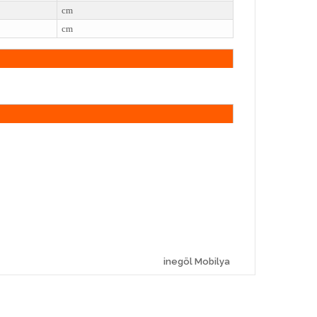
cm
cm
inegöl Mobilya