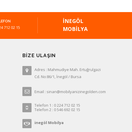
İNEGÖL
LEFON
24 712 02 15
MOBILYA
BIZE ULAŞIN
Adres : Mahmudiye Mah. Ertuğrulgazi
Cd. No:86/1, İnegöl / Bursa
Email : sinan@mobilyanizinegolden.com
Telefon 1 : 0 224 712 02 15
Telefon 2 : 0 546 692 02 15
inegöl Mobilya