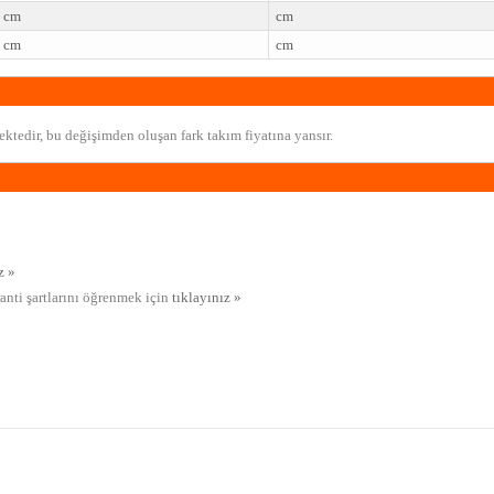
cm
cm
cm
cm
ktedir, bu değişimden oluşan fark takım fiyatına yansır.
z »
ranti şartlarını öğrenmek için
tıklayınız »