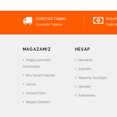
ÜCRETSIZ TAŞIMA
KOLAY
Güvenilir Taşıma
Nakit &
MAĞAZAMIZ
HESAP
Mağazamızdan
Hesabım
Görüntüler
Sepetim
Bizi Tercih Edenler
Alışveriş Geçmişim
Servis
İşlemler
Hizmet Planı
İndirilenler
Müşteri İlişkileri