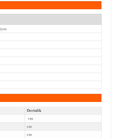
iyor.
Derinlik
cm
cm
cm