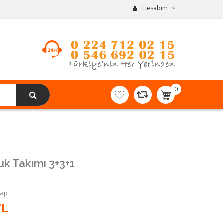
Hesabım
0
item(s)
-
0,00TL
uk Takımı 3+3+1
Yap
TL