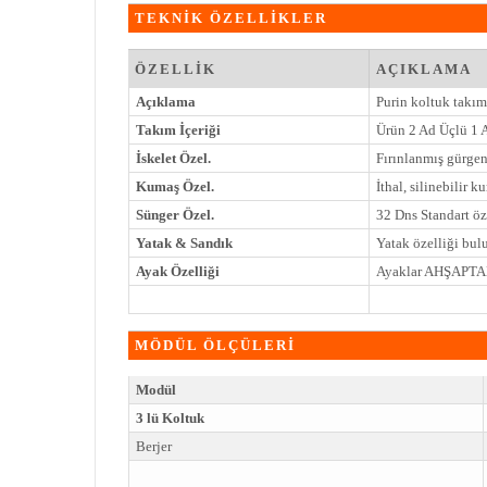
TEKNİK ÖZELLİKLER
ÖZELLİK
AÇIKLAMA
Açıklama
Purin koltuk takım
Takım İçeriği
Ürün 2 Ad Üçlü 1 
İskelet Özel.
Fırınlanmış gürgen
Kumaş Özel.
İthal, silinebilir k
Sünger Özel.
32 Dns Standart öz
Yatak & Sandık
Yatak özelliği bul
Ayak Özelliği
Ayaklar AHŞAPTAN 
MÖDÜL ÖLÇÜLERİ
Modül
3 lü Koltuk
Berjer