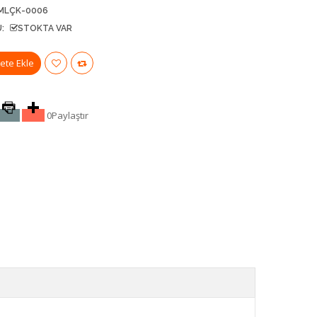
MLÇK-0006
:
STOKTA VAR
0
Paylaştır