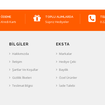
 ÖDEME
TOPLU ALIMLARDA
TE
 Kredi Kartı
Süpriz Hediyeler
0 2
BILGILER
EKSTA
Hakkımızda
Markalar
İletişim
Hediye Çeki
Şartlar Ve Koşullar
Bayilik
Gizlilik İlkeleri
Özel Ürünler
Teslimat Bilgisi
İade Talebi