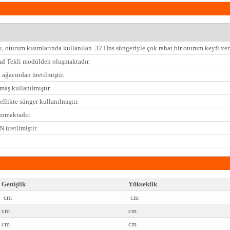
ı, oturum kısımlarında kullanılan 32 Dns süngeriyle çok rahat bir oturum keyfi ver
Ad Tekli modülden oluşmaktadır.
 ağacından üretilmiştir.
umaş kullanılmıştır.
ellikte sünger kullanılmıştır.
unmaktadır.
üretilmiştir.
Genişlik
Yükseklik
cm
cm
cm
cm
cm
cm