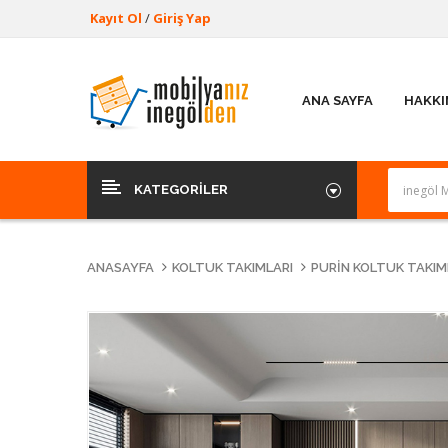
Kayıt Ol
/
Giriş Yap
ANA SAYFA
HAKKI
KATEGORILER
ANASAYFA
KOLTUK TAKIMLARI
PURIN KOLTUK TAKIMI