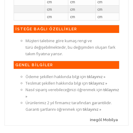
cm
cm
cm
cm
cm
cm
cm
cm
cm
İSTEĞE BAĞLI ÖZELLİKLER
Müşteri talebine göre kumaş rengi ve
türü değişebilmektedir, bu değişimden oluşan fark
takım fiyatına yansır.
GENEL BİLGİLER
Ödeme şekilleri hakkında bilgi için
tıklayınız »
Teslimat şekilleri hakkında bilgi için
tıklayınız »
Nasıl sipariş verebileceğinizi öğrenmek için
tıklayınız
»
Ürünlerimiz 2 yıl firmamız tarafından garantilidir.
Garanti şartlarını öğrenmek için
tıklayınız »
inegöl Mobilya