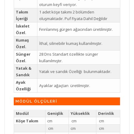
oturum keyfi veriyor.
Takım
1 adet köşe takımı 2 bölümden
İçeriği
oluşmaktadır. Puf Fiyata Dahil Değildir
İskelet
Fırınlanmış gürgen ağacından üretilmiştir.
Özel.
Kumaş
İthal, silinebilir kumaş kullanılmıştır.
Özel.
Sünger
28 Dns Standart özellikte sünger
Özel.
kullanılmıştır.
Yatak &
Yatak ve sandık Özelliği bulunmaktadır.
Sandık
Ayak
Ayaklar ağaçtan üretilmiştir.
Özelliği
MÖDÜL ÖLÇÜLERİ
Modül
Genişlik
Yükseklik
Derinlik
Köşe Takım
cm
cm
cm
cm
cm
cm