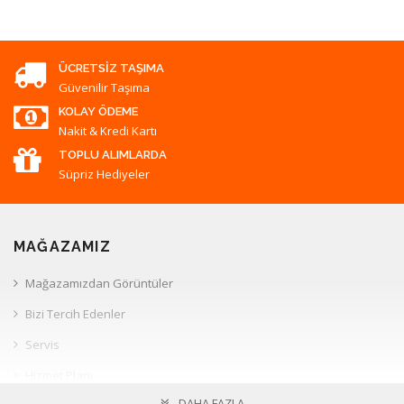
ÜCRETSIZ TAŞIMA
Güvenilir Taşıma
KOLAY ÖDEME
Nakit & Kredi Kartı
TOPLU ALIMLARDA
Süpriz Hediyeler
MAĞAZAMIZ
Mağazamızdan Görüntüler
Bizi Tercih Edenler
Servis
Hizmet Planı
DAHA FAZLA