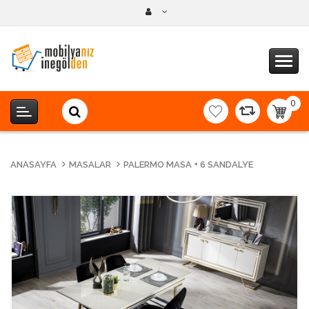
0
item(s
-
0,00T
ANASAYFA
MASALAR
PALERMO MASA + 6 SANDALYE