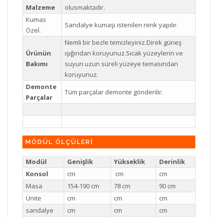
Malzeme
olusmaktadir.
Kumas
Sandalye kumaşı istenilen renk yapılır.
Özel.
Nemli bir bezle temizleyiniz.Direk güneş
Ürünün
ışığından koruyunuz.Sıcak yüzeylerin ve
Bakımı
suyun uzun süreli yüzeye temasından
koruyunuz.
Demonte
Tüm parçalar demonte gönderilir.
Parçalar
MÖDÜL ÖLÇÜLERİ
Modül
Genişlik
Yükseklik
Derinlik
Konsol
cm
cm
cm
Masa
154-190 cm
78 cm
90 cm
Ünite
cm
cm
cm
sandalye
cm
cm
cm