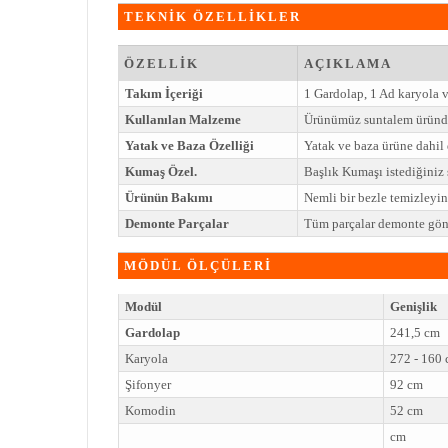
TEKNİK ÖZELLİKLER
ÖZELLİK
AÇIKLAMA
Takım İçeriği
1 Gardolap, 1 Ad karyola 
Kullanılan Malzeme
Ürünümüz suntalem üründe
Yatak ve Baza Özelliği
Yatak ve baza ürüne dahil 
Kumaş Özel.
Başlık Kumaşı istediğiniz ş
Ürünün Bakımı
Nemli bir bezle temizleyi
Demonte Parçalar
Tüm parçalar demonte gönd
MÖDÜL ÖLÇÜLERİ
Modül
Genişlik
Gardolap
241,5 cm
Karyola
272 - 160
Şifonyer
92 cm
Komodin
52 cm
cm