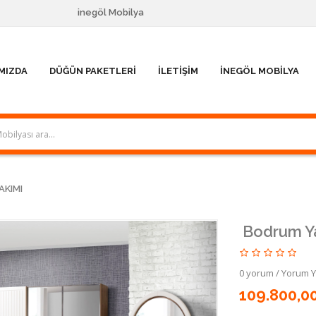
inegöl Mobilya
MIZDA
DÜĞÜN PAKETLERI
İLETIŞIM
İNEGÖL MOBILYA
AKIMI
Bodrum Ya
0 yorum
/
Yorum 
109.800,0