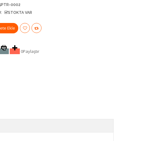
ŞPTR-0002
:
STOKTA VAR
0
Paylaştır