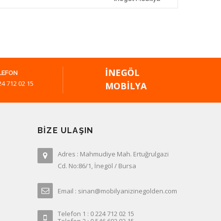
İNEGÖL
LEFON
24 712 02 15
MOBILYA
BIZE ULAŞIN
Adres : Mahmudiye Mah. Ertuğrulgazi
Cd. No:86/1, İnegöl / Bursa
Email : sinan@mobilyanizinegolden.com
Telefon 1 : 0 224 712 02 15
Telefon 2 : 0 546 692 02 15