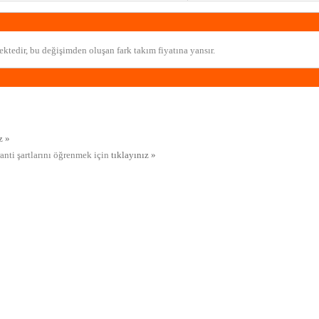
ktedir, bu değişimden oluşan fark takım fiyatına yansır.
z »
ranti şartlarını öğrenmek için
tıklayınız »