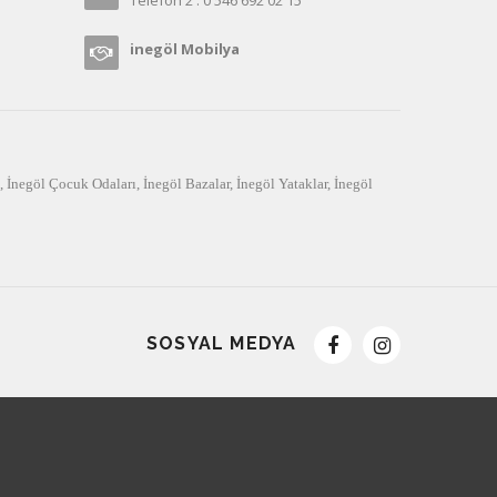
inegöl Mobilya
,
İnegöl Çocuk Odaları
,
İnegöl Bazalar
,
İnegöl Yataklar
,
İnegöl
SOSYAL MEDYA