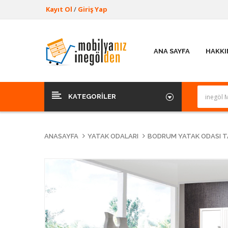
Kayıt Ol
/
Giriş Yap
ANA SAYFA
HAKKI
KATEGORILER
ANASAYFA
YATAK ODALARI
BODRUM YATAK ODASI T