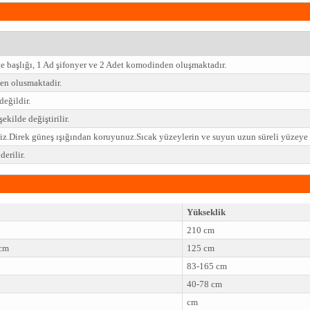
ve başlığı, 1 Ad şifonyer ve 2 Adet komodinden oluşmaktadır.
n olusmaktadir.
değildir.
ekilde değiştirilir.
niz.Direk güneş ışığından koruyunuz.Sıcak yüzeylerin ve suyun uzun süreli yüzey
erilir.
Yükseklik
210 cm
 cm
125 cm
83-165 cm
40-78 cm
cm