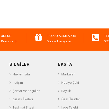
 ÖDEME
TOPLU ALIMLARDA
TE
 Kredi Kartı
Süpriz Hediyeler
0 2
BILGILER
EKSTA
Hakkımızda
Markalar
İletişim
Hediye Çeki
Şartlar Ve Koşullar
Bayilik
Gizlilik İlkeleri
Özel Ürünler
Teslimat Bilgisi
İade Talebi