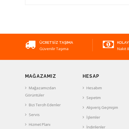
ÜCRETSIZ TAŞIMA
KOLAY
Güvenilir Taşıma
Nakit &
MAĞAZAMIZ
HESAP
Mağazamızdan
Hesabım
Görüntüler
Sepetim
Bizi Tercih Edenler
Alışveriş Geçmişim
Servis
İşlemler
Hizmet Planı
İndirilenler