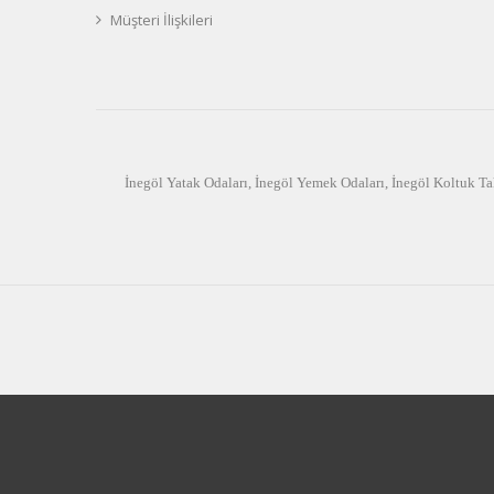
Müşteri İlişkileri
İnegöl Yatak Odaları
,
İnegöl Yemek Odaları
,
İnegöl Koltuk Ta