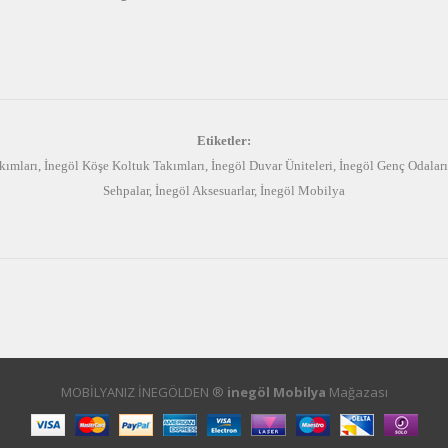
Etiketler:
kımları
,
İnegöl Köşe Koltuk Takımları
,
İnegöl Duvar Üniteleri
,
İnegöl Genç Odaları
Sehpalar
,
İnegöl Aksesuarlar
,
İnegöl Mobilya
MOBİLYANIZ İNEGÖLDEN ®
inegöl Mobilya
Mağazası