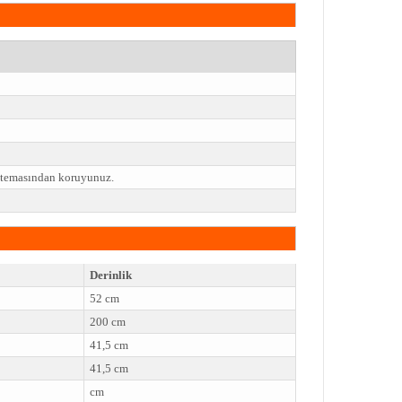
e temasından koruyunuz.
Derinlik
52 cm
200 cm
41,5 cm
41,5 cm
cm