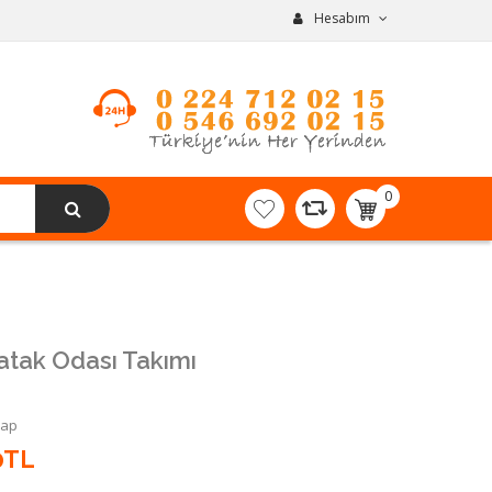
Hesabım
0
item(s)
-
0,00TL
tak Odası Takımı
Yap
0TL