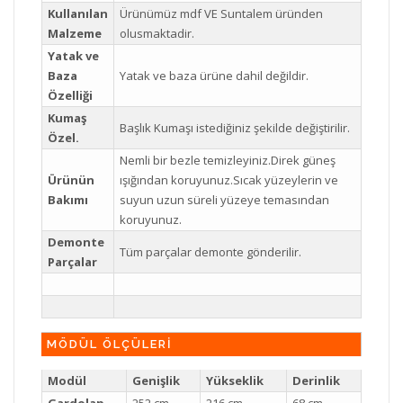
Kullanılan
Ürünümüz mdf VE Suntalem üründen
Malzeme
olusmaktadir.
Yatak ve
Baza
Yatak ve baza ürüne dahil değildir.
Özelliği
Kumaş
Başlık Kumaşı istediğiniz şekilde değiştirilir.
Özel.
Nemli bir bezle temizleyiniz.Direk güneş
Ürünün
ışığından koruyunuz.Sıcak yüzeylerin ve
Bakımı
suyun uzun süreli yüzeye temasından
koruyunuz.
Demonte
Tüm parçalar demonte gönderilir.
Parçalar
MÖDÜL ÖLÇÜLERİ
Modül
Genişlik
Yükseklik
Derinlik
Gardolap
252 cm
216 cm
68 cm