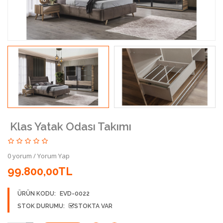
Klas Yatak Odası Takımı
0 yorum
/
Yorum Yap
99.800,00TL
ÜRÜN KODU:
EVD-0022
STOK DURUMU:
STOKTA VAR