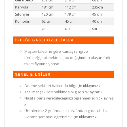
Karyola
184 cm
112 cm
235cm
Şifonyer
120 cm
179 cm
45 cm
Komodin
62 cm
45 cm
40 cm
cm
cm
cm
İSTEĞE BAĞLI ÖZELLİKLER
Müşteri talebine göre kumaş rengi ve
türü değişebilmektedir, bu değişimden oluşan fark
takım fiyatına yansır.
GENEL BİLGİLER
Ödeme şekilleri hakkında bilgi için
tıklayınız »
Teslimat şekilleri hakkında bilgi için
tıklayınız »
Nasıl sipariş verebileceğinizi öğrenmek için
tıklayınız
»
Ürünlerimiz 2 yıl firmamız tarafından garantilidir.
Garanti şartlarını öğrenmek için
tıklayınız »