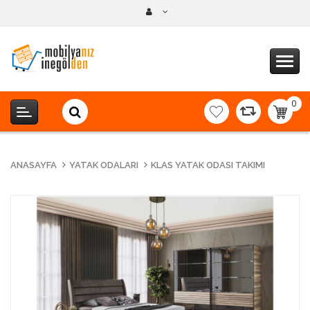
0
item(s
-
0,00T
ANASAYFA
YATAK ODALARI
KLAS YATAK ODASI TAKIMI