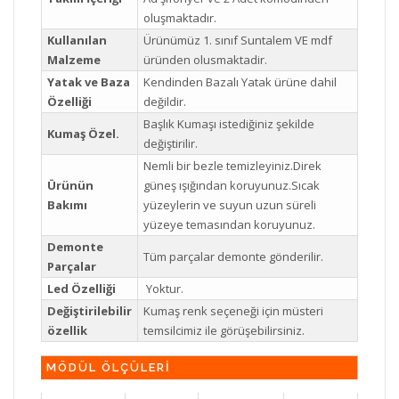
oluşmaktadır.
Kullanılan
Ürünümüz 1. sınıf Suntalem VE mdf
Malzeme
üründen olusmaktadir.
Yatak ve Baza
Kendinden Bazalı Yatak ürüne dahil
Özelliği
değildir.
Başlık Kumaşı istediğiniz şekilde
Kumaş Özel.
değiştirilir.
Nemli bir bezle temizleyiniz.Direk
Ürünün
güneş ışığından koruyunuz.Sıcak
Bakımı
yüzeylerin ve suyun uzun süreli
yüzeye temasından koruyunuz.
Demonte
Tüm parçalar demonte gönderilir.
Parçalar
Led Özelliği
Yoktur.
Değiştirilebilir
Kumaş renk seçeneği için müsteri
özellik
temsilcimiz ile görüşebilirsiniz.
MÖDÜL ÖLÇÜLERİ