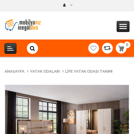
0
item(s
-
0,00T
ANASAYFA
YATAK ODALARI
LIFE YATAK ODASI TAKIMI