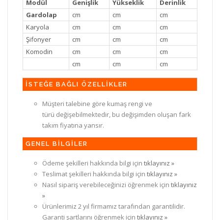
Modül
Genişlik
Yükseklik
Derinlik
Gardolap
cm
cm
cm
Karyola
cm
cm
cm
Şifonyer
cm
cm
cm
Komodin
cm
cm
cm
cm
cm
cm
İSTEĞE BAĞLI ÖZELLİKLER
Müşteri talebine göre kumaş rengi ve
türü değişebilmektedir, bu değişimden oluşan fark
takım fiyatına yansır.
GENEL BİLGİLER
Ödeme şekilleri hakkında bilgi için
tıklayınız »
Teslimat şekilleri hakkında bilgi için
tıklayınız »
Nasıl sipariş verebileceğinizi öğrenmek için
tıklayınız
»
Ürünlerimiz 2 yıl firmamız tarafından garantilidir.
Garanti şartlarını öğrenmek için
tıklayınız »