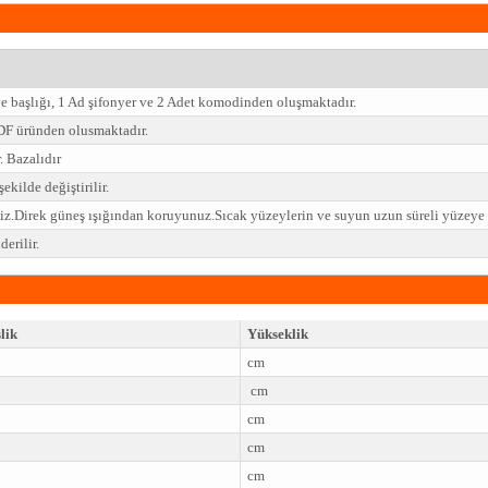
ve başlığı, 1 Ad şifonyer ve 2 Adet komodinden oluşmaktadır.
F üründen olusmaktadır.
. Bazalıdır
ekilde değiştirilir.
niz.Direk güneş ışığından koruyunuz.Sıcak yüzeylerin ve suyun uzun süreli yüzey
erilir.
lik
Yükseklik
cm
cm
cm
cm
cm