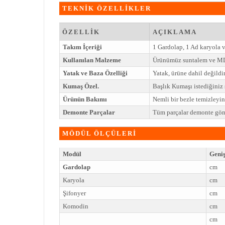
TEKNİK ÖZELLİKLER
ÖZELLİK
AÇIKLAMA
Takım İçeriği
1 Gardolap, 1 Ad karyola 
Kullanılan Malzeme
Ürünümüz suntalem ve MD
Yatak ve Baza Özelliği
Yatak, ürüne dahil değildir
Kumaş Özel.
Başlık Kumaşı istediğiniz ş
Ürünün Bakımı
Nemli bir bezle temizleyi
Demonte Parçalar
Tüm parçalar demonte gönd
MÖDÜL ÖLÇÜLERİ
Modül
Geniş
Gardolap
cm
Karyola
cm
Şifonyer
cm
Komodin
cm
cm