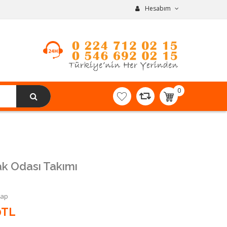
Hesabım
0
item(s)
-
0,00TL
ak Odası Takımı
Yap
0TL