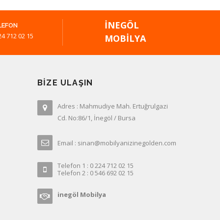
İNEGÖL
LEFON
24 712 02 15
MOBILYA
BIZE ULAŞIN
Adres : Mahmudiye Mah. Ertuğrulgazi
Cd. No:86/1, İnegöl / Bursa
Email : sinan@mobilyanizinegolden.com
Telefon 1 : 0 224 712 02 15
Telefon 2 : 0 546 692 02 15
inegöl Mobilya