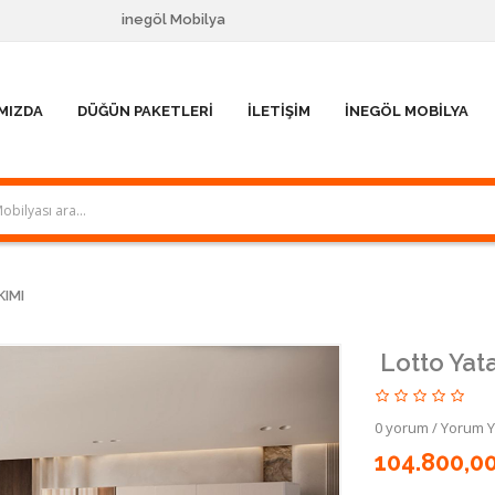
inegöl Mobilya
MIZDA
DÜĞÜN PAKETLERI
İLETIŞIM
İNEGÖL MOBILYA
IMI
Lotto Yat
0 yorum
/
Yorum 
104.800,0