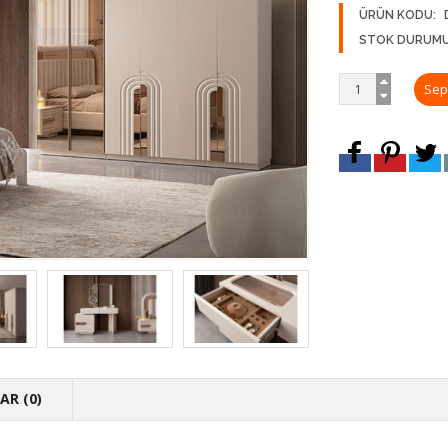
ÜRÜN KODU:
STOK DURUMU
R (0)