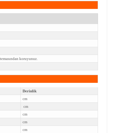
e temasından koruyunuz.
Derinlik
cm
cm
cm
cm
cm