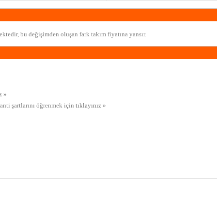
ktedir, bu değişimden oluşan fark takım fiyatına yansır.
z »
ranti şartlarını öğrenmek için
tıklayınız »