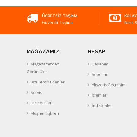
ÜCRETSIZ TAŞIMA
KOLAY
Güvenilir Taşıma
Nakit &
MAĞAZAMIZ
HESAP
Mağazamızdan
Hesabım
Görüntüler
Sepetim
Bizi Tercih Edenler
Alışveriş Geçmişim
Servis
İşlemler
Hizmet Planı
İndirilenler
Müşteri İlişkileri