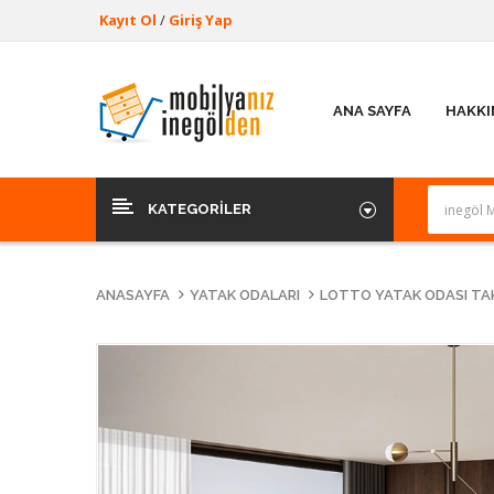
Kayıt Ol
/
Giriş Yap
ANA SAYFA
HAKKI
KATEGORILER
ANASAYFA
YATAK ODALARI
LOTTO YATAK ODASI TAK