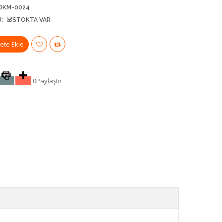
DKM-0024
:
STOKTA VAR
0
Paylaştır