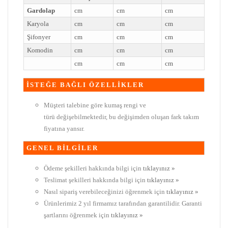
Gardolap
cm
cm
cm
Karyola
cm
cm
cm
Şifonyer
cm
cm
cm
Komodin
cm
cm
cm
cm
cm
cm
İSTEĞE BAĞLI ÖZELLİKLER
Müşteri talebine göre kumaş rengi ve
türü değişebilmektedir, bu değişimden oluşan fark takım
fiyatına yansır.
GENEL BİLGİLER
Ödeme şekilleri hakkında bilgi için
tıklayınız »
Teslimat şekilleri hakkında bilgi için
tıklayınız »
Nasıl sipariş verebileceğinizi öğrenmek için
tıklayınız »
Ürünlerimiz 2 yıl firmamız tarafından garantilidir. Garanti
şartlarını öğrenmek için
tıklayınız »