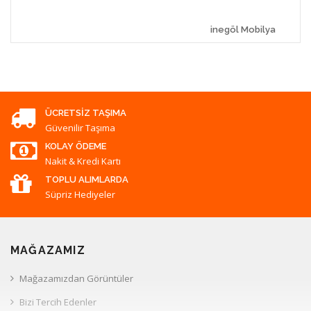
inegöl Mobilya
ÜCRETSIZ TAŞIMA
Güvenilir Taşıma
KOLAY ÖDEME
Nakit & Kredi Kartı
TOPLU ALIMLARDA
Süpriz Hediyeler
MAĞAZAMIZ
Mağazamızdan Görüntüler
Bizi Tercih Edenler