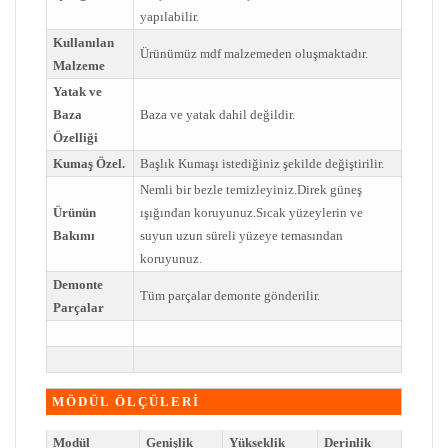
yapılabilir.
Kullanılan
Ürünümüz mdf malzemeden oluşmaktadır.
Malzeme
Yatak ve
Baza
Baza ve yatak dahil değildir.
Özelliği
Kumaş Özel.
Başlık Kumaşı istediğiniz şekilde değiştirilir.
Nemli bir bezle temizleyiniz.Direk güneş
Ürünün
ışığından koruyunuz.Sıcak yüzeylerin ve
Bakımı
suyun uzun süreli yüzeye temasından
koruyunuz.
Demonte
Tüm parçalar demonte gönderilir.
Parçalar
MÖDÜL ÖLÇÜLERİ
Modül
Genişlik
Yükseklik
Derinlik