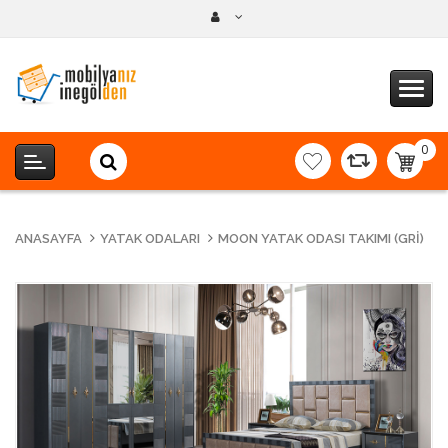
0
item(s
-
0,00T
ANASAYFA
YATAK ODALARI
MOON YATAK ODASI TAKIMI (GRI)