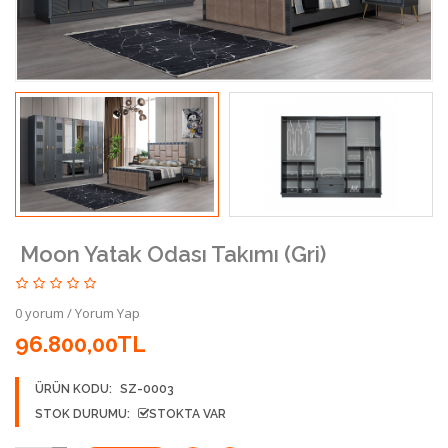
Moon Yatak Odası Takımı (Gri)
0 yorum
/
Yorum Yap
96.800,00TL
ÜRÜN KODU:
SZ-0003
STOK DURUMU:
STOKTA VAR