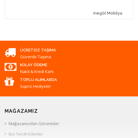
inegöl Mobilya
ÜCRETSIZ TAŞIMA
Güvenilir Taşıma
KOLAY ÖDEME
Nakit & Kredi Kartı
TOPLU ALIMLARDA
Süpriz Hediyeler
MAĞAZAMIZ
Mağazamızdan Görüntüler
Bizi Tercih Edenler