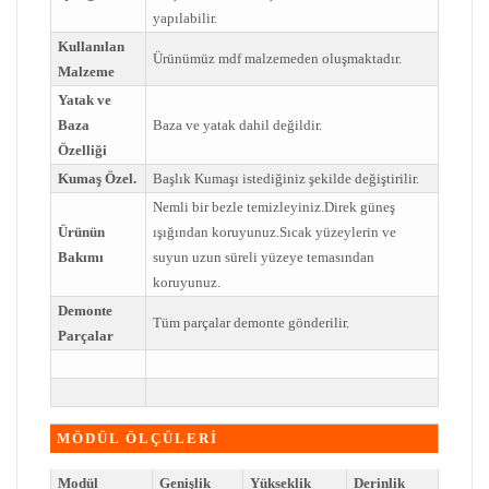
yapılabilir.
Kullanılan
Ürünümüz mdf malzemeden oluşmaktadır.
Malzeme
Yatak ve
Baza
Baza ve yatak dahil değildir.
Özelliği
Kumaş Özel.
Başlık Kumaşı istediğiniz şekilde değiştirilir.
Nemli bir bezle temizleyiniz.Direk güneş
Ürünün
ışığından koruyunuz.Sıcak yüzeylerin ve
Bakımı
suyun uzun süreli yüzeye temasından
koruyunuz.
Demonte
Tüm parçalar demonte gönderilir.
Parçalar
MÖDÜL ÖLÇÜLERİ
Modül
Genişlik
Yükseklik
Derinlik