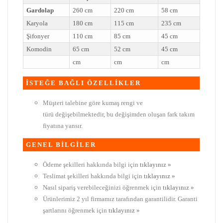
Gardolap
260 cm
220 cm
58 cm
Karyola
180 cm
115 cm
235 cm
Şifonyer
110 cm
85 cm
45 cm
Komodin
65 cm
52 cm
45 cm
cm
cm
cm
İSTEĞE BAĞLI ÖZELLİKLER
Müşteri talebine göre kumaş rengi ve
türü değişebilmektedir, bu değişimden oluşan fark takım
fiyatına yansır.
GENEL BİLGİLER
Ödeme şekilleri hakkında bilgi için
tıklayınız »
Teslimat şekilleri hakkında bilgi için
tıklayınız »
Nasıl sipariş verebileceğinizi öğrenmek için
tıklayınız »
Ürünlerimiz 2 yıl firmamız tarafından garantilidir. Garanti
şartlarını öğrenmek için
tıklayınız »