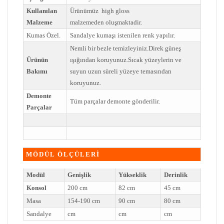
Kullanılan
Ürünümüz high gloss
Malzeme
malzemeden oluşmaktadir.
Kumas Özel.
Sandalye kumaşı istenilen renk yapılır.
Nemli bir bezle temizleyiniz.Direk güneş
Ürünün
ışığından koruyunuz.Sıcak yüzeylerin ve
Bakımı
suyun uzun süreli yüzeye temasından
koruyunuz.
Demonte
Tüm parçalar demonte gönderilir.
Parçalar
MÖDÜL ÖLÇÜLERİ
Modül
Genişlik
Yükseklik
Derinlik
Konsol
200 cm
82 cm
45 cm
Masa
154-190 cm
90 cm
80 cm
Sandalye
cm
cm
cm