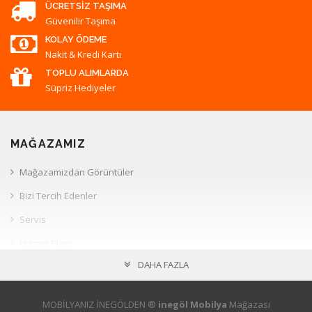
ÜCRETSIZ TAŞIMA
Güvenilir Taşıma
KOLAY ÖDEME
Nakit & Kredi Kartı
TOPLU ALIMLARDA
Süpriz Hediyeler
MAĞAZAMIZ
Mağazamızdan Görüntüler
Bizi Tercih Edenler
Servis
Hizmet Planı
DAHA FAZLA
Müşteri İlişkileri
HESAP
MOBİLYANIZ İNEGÖLDEN ®
inegöl Mobilya
Mağazası