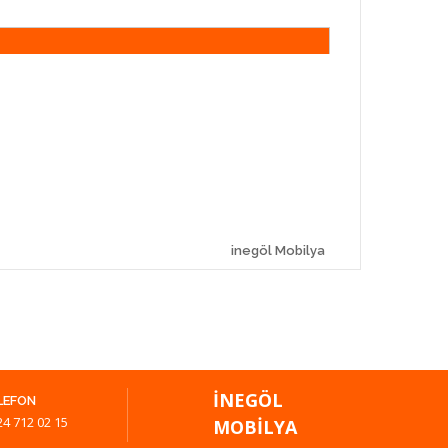
inegöl Mobilya
İNEGÖL
LEFON
24 712 02 15
MOBILYA