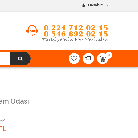
Hesabım
0
item(s)
-
0,00TL
şam Odası
Yap
TL