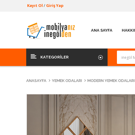
Kayıt Ol
/
Giriş Yap
ANA SAYFA
HAKKI
KATEGORILER
ANASAYFA
YEMEK ODALARI
MODERN YEMEK ODALARI