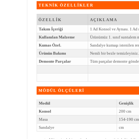
TEKNİK ÖZELLİKLER
ÖZELLİK
AÇIKLAMA
Takım İçeriği
1 Ad Konsol ve Aynası. 1 Ad
Kullanılan Malzeme
Ürünümüz 1. sınıf suntalem 
Kumas Özel.
Sandalye kumaşı istenilen ren
Ürünün Bakımı
Nemli bir bezle temizleyini
Demonte Parçalar
Tüm parçalar demonte gönderi
MÖDÜL ÖLÇÜLERİ
Modül
Genişlik
Konsol
200 cm
Masa
154-190 cm
Sandalye
cm