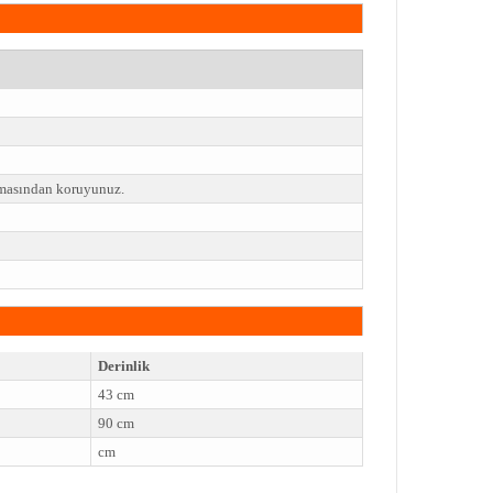
emasından koruyunuz.
Derinlik
43 cm
90 cm
cm