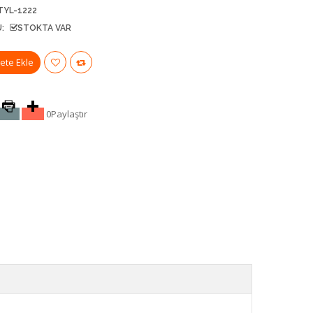
TYL-1222
:
STOKTA VAR
0
Paylaştır