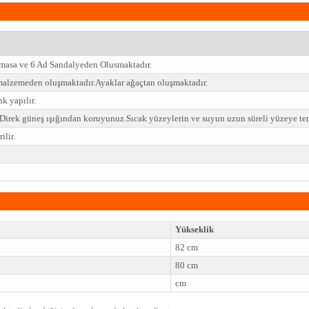
 masa ve 6 Ad Sandalyeden Olusmaktadır.
malzemeden oluşmaktadır.Ayaklar ağaçtan oluşmaktadır.
k yapılır.
z.Direk güneş ışığından koruyunuz.Sıcak yüzeylerin ve suyun uzun süreli yüzeye t
lir.
Yükseklik
82 cm
80 cm
cm