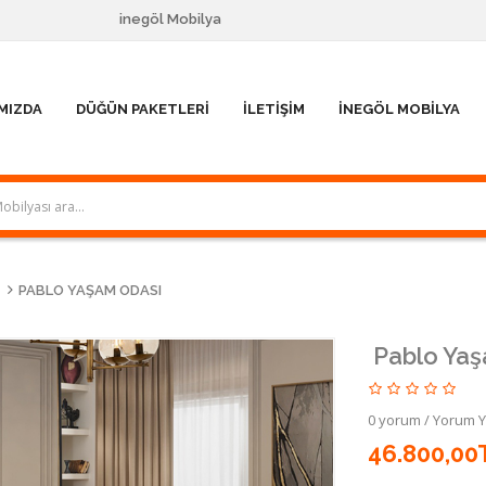
inegöl Mobilya
MIZDA
DÜĞÜN PAKETLERI
İLETIŞIM
İNEGÖL MOBILYA
PABLO YAŞAM ODASI
Pablo Ya
0 yorum
/
Yorum 
46.800,00