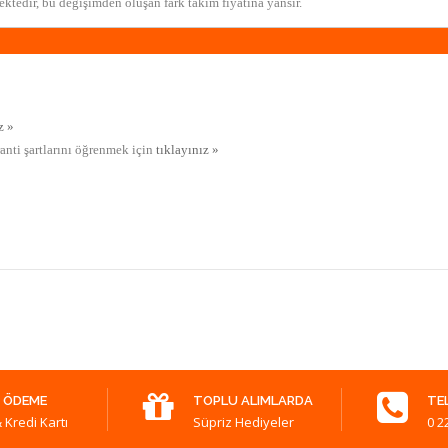
ktedir, bu değişimden oluşan fark takım fiyatına yansır.
z »
ranti şartlarını öğrenmek için
tıklayınız »
 ÖDEME
TOPLU ALIMLARDA
TE
 Kredi Kartı
Süpriz Hediyeler
0 2