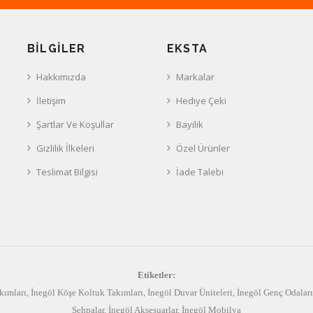
BILGILER
EKSTA
Hakkımızda
Markalar
İletişim
Hediye Çeki
Şartlar Ve Koşullar
Bayilik
Gizlilik İlkeleri
Özel Ürünler
Teslimat Bilgisi
İade Talebi
Etiketler:
kımları
,
İnegöl Köşe Koltuk Takımları
,
İnegöl Duvar Üniteleri
,
İnegöl Genç Odaları
Sehpalar
,
İnegöl Aksesuarlar
,
İnegöl Mobilya