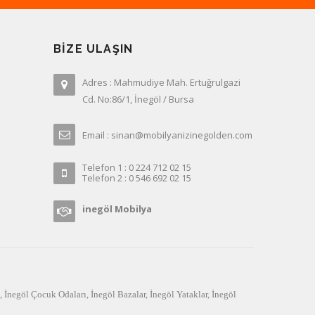
BIZE ULAŞIN
Adres : Mahmudiye Mah. Ertuğrulgazi
Cd. No:86/1, İnegöl / Bursa
Email : sinan@mobilyanizinegolden.com
Telefon 1 : 0 224 712 02 15
Telefon 2 : 0 546 692 02 15
inegöl Mobilya
,
İnegöl Çocuk Odaları
,
İnegöl Bazalar
,
İnegöl Yataklar
,
İnegöl