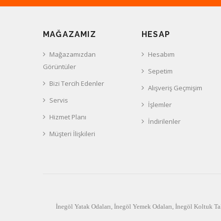
MAĞAZAMIZ
HESAP
Mağazamızdan
Hesabım
Görüntüler
Sepetim
Bizi Tercih Edenler
Alışveriş Geçmişim
Servis
İşlemler
Hizmet Planı
İndirilenler
Müşteri İlişkileri
İnegöl Yatak Odaları
,
İnegöl Yemek Odaları
,
İnegöl Koltuk Ta