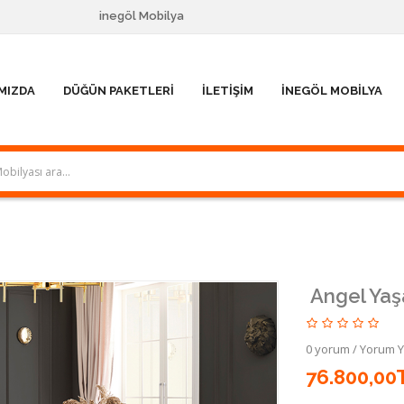
inegöl Mobilya
MIZDA
DÜĞÜN PAKETLERI
İLETIŞIM
İNEGÖL MOBILYA
Angel Ya
0 yorum
/
Yorum 
76.800,00