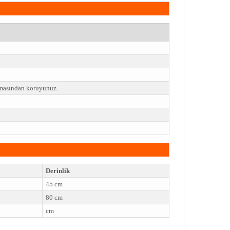
emasından koruyunuz.
Derinlik
45 cm
80 cm
cm