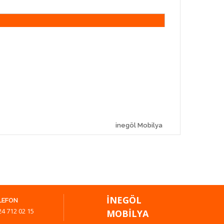
inegöl Mobilya
İNEGÖL
LEFON
24 712 02 15
MOBILYA