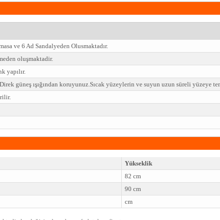
 masa ve 6 Ad Sandalyeden Olusmaktadır.
eden oluşmaktadir.
k yapılır.
z.Direk güneş ışığından koruyunuz.Sıcak yüzeylerin ve suyun uzun süreli yüzeye t
lir.
Yükseklik
82 cm
90 cm
cm