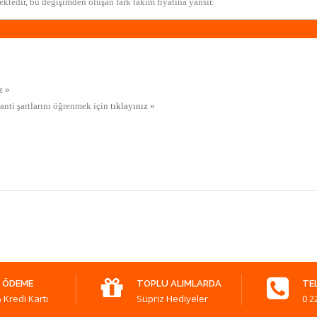
ktedir, bu değişimden oluşan fark takım fiyatına yansır.
z »
ranti şartlarını öğrenmek için
tıklayınız »
 ÖDEME
TOPLU ALIMLARDA
TE
 Kredi Kartı
Süpriz Hediyeler
0 2