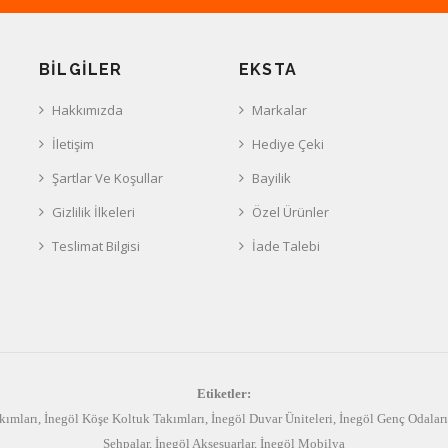
BILGILER
EKSTA
Hakkımızda
Markalar
İletişim
Hediye Çeki
Şartlar Ve Koşullar
Bayilik
Gizlilik İlkeleri
Özel Ürünler
Teslimat Bilgisi
İade Talebi
Etiketler:
kımları
,
İnegöl Köşe Koltuk Takımları
,
İnegöl Duvar Üniteleri
,
İnegöl Genç Odaları
Sehpalar
,
İnegöl Aksesuarlar
,
İnegöl Mobilya