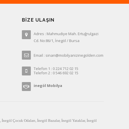
BIZE ULAŞIN
Adres : Mahmudiye Mah. Ertuğrulgazi
Cd. No:86/1, İnegöl / Bursa
Email : sinan@mobilyanizinegolden.com
Telefon 1 : 0 224 712 02 15
Telefon 2 : 0 546 692 02 15
inegöl Mobilya
,
İnegöl Çocuk Odaları
,
İnegöl Bazalar
,
İnegöl Yataklar
,
İnegöl