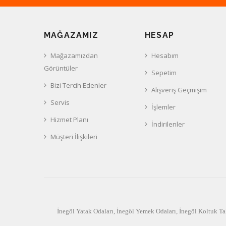
MAĞAZAMIZ
HESAP
Mağazamızdan
Hesabım
Görüntüler
Sepetim
Bizi Tercih Edenler
Alışveriş Geçmişim
Servis
İşlemler
Hizmet Planı
İndirilenler
Müşteri İlişkileri
İnegöl Yatak Odaları
,
İnegöl Yemek Odaları
,
İnegöl Koltuk Ta