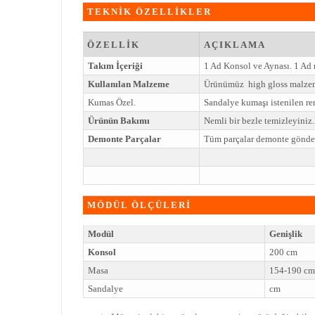
TEKNİK ÖZELLİKLER
ÖZELLİK
AÇIKLAMA
Takım İçeriği
1 Ad Konsol ve Aynası. 1 Ad
Kullanılan Malzeme
Ürünümüz high gloss malzem
Kumas Özel.
Sandalye kumaşı istenilen ren
Ürünün Bakımı
Nemli bir bezle temizleyini
Demonte Parçalar
Tüm parçalar demonte gönderi
MÖDÜL ÖLÇÜLERİ
Modül
Genişlik
Konsol
200 cm
Masa
154-190 cm
Sandalye
cm