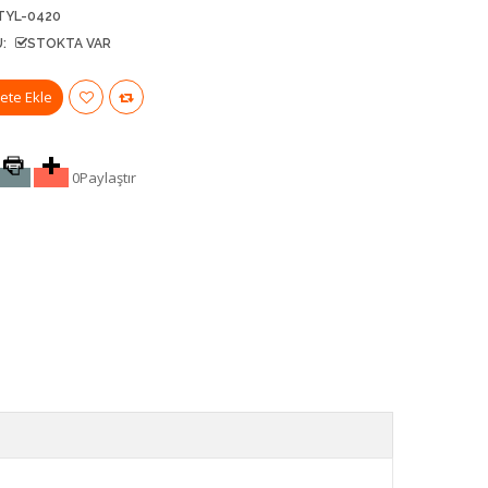
TYL-0420
:
STOKTA VAR
0
Paylaştır