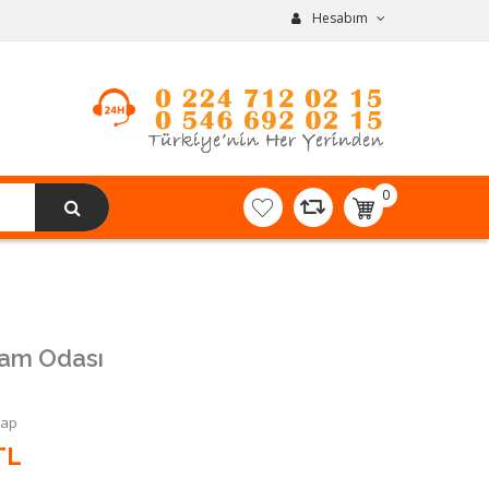
Hesabım
0
item(s)
-
0,00TL
şam Odası
Yap
TL