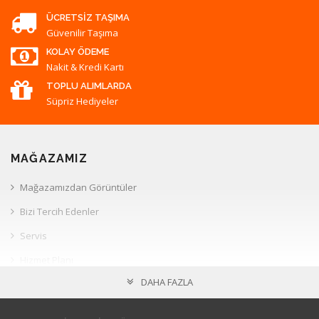
ÜCRETSIZ TAŞIMA
Güvenilir Taşıma
KOLAY ÖDEME
Nakit & Kredi Kartı
TOPLU ALIMLARDA
Süpriz Hediyeler
MAĞAZAMIZ
Mağazamızdan Görüntüler
Bizi Tercih Edenler
Servis
Hizmet Planı
DAHA FAZLA
Müşteri İlişkileri
HESAP