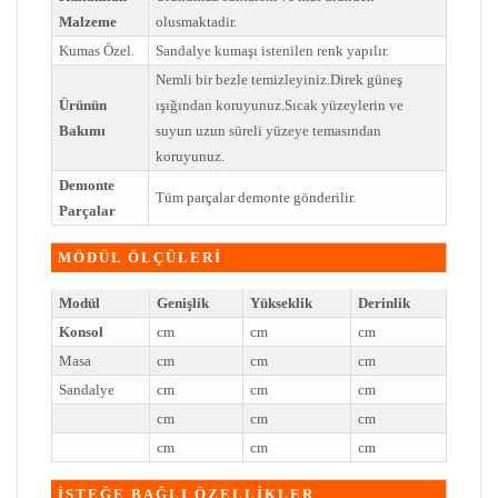
Malzeme
olusmaktadir.
Kumas Özel.
Sandalye kumaşı istenilen renk yapılır.
Nemli bir bezle temizleyiniz.Direk güneş
Ürünün
ışığından koruyunuz.Sıcak yüzeylerin ve
Bakımı
suyun uzun süreli yüzeye temasından
koruyunuz.
Demonte
Tüm parçalar demonte gönderilir.
Parçalar
MÖDÜL ÖLÇÜLERİ
Modül
Genişlik
Yükseklik
Derinlik
Konsol
cm
cm
cm
Masa
cm
cm
cm
Sandalye
cm
cm
cm
cm
cm
cm
cm
cm
cm
İSTEĞE BAĞLI ÖZELLİKLER