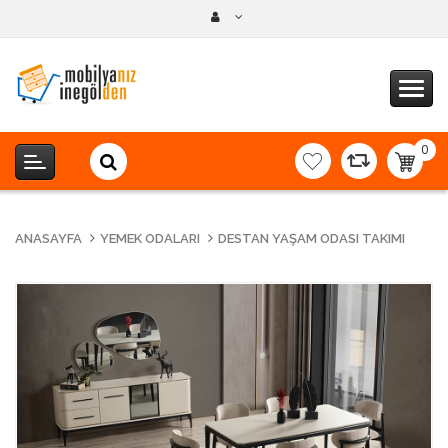
0
item(s
-
0,00T
ANASAYFA
YEMEK ODALARI
DESTAN YAŞAM ODASI TAKIMI