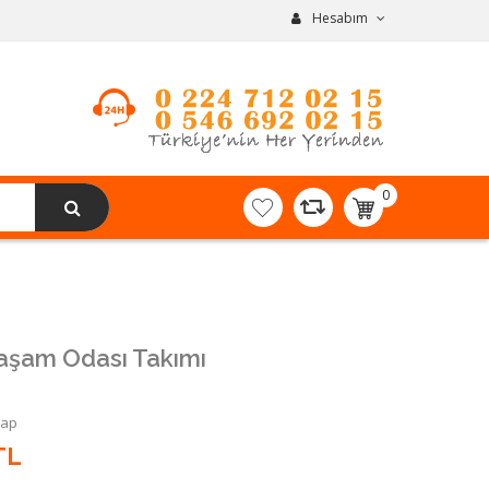
Hesabım
0
item(s)
-
0,00TL
aşam Odası Takımı
Yap
TL