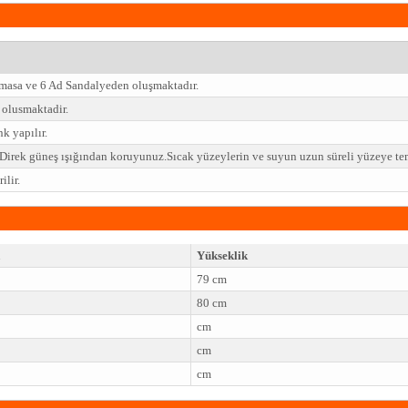
 masa ve 6 Ad Sandalyeden oluşmaktadır.
olusmaktadir.
k yapılır.
z.Direk güneş ışığından koruyunuz.Sıcak yüzeylerin ve suyun uzun süreli yüzeye t
lir.
Yükseklik
79 cm
80 cm
cm
cm
cm