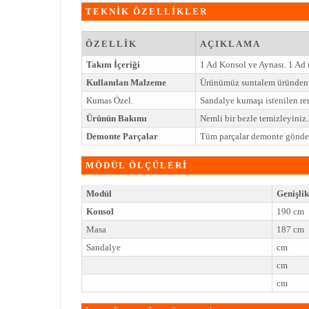
TEKNİK ÖZELLİKLER
ÖZELLİK
AÇIKLAMA
Takım İçeriği
1 Ad Konsol ve Aynası. 1 Ad
Kullanılan Malzeme
Ürünümüz suntalem üründen 
Kumas Özel.
Sandalye kumaşı istenilen ren
Ürünün Bakımı
Nemli bir bezle temizleyini
Demonte Parçalar
Tüm parçalar demonte gönderi
MÖDÜL ÖLÇÜLERİ
Modül
Genişlik
Konsol
190 cm
Masa
187 cm
Sandalye
cm
cm
cm