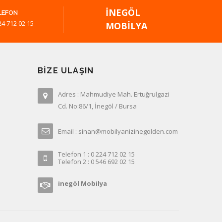
İNEGÖL
LEFON
24 712 02 15
MOBILYA
BIZE ULAŞIN
Adres : Mahmudiye Mah. Ertuğrulgazi
Cd. No:86/1, İnegöl / Bursa
Email : sinan@mobilyanizinegolden.com
Telefon 1 : 0 224 712 02 15
Telefon 2 : 0 546 692 02 15
inegöl Mobilya