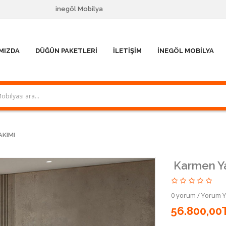
inegöl Mobilya
MIZDA
DÜĞÜN PAKETLERI
İLETIŞIM
İNEGÖL MOBILYA
KIMI
Karmen Y
0 yorum
/
Yorum 
56.800,00