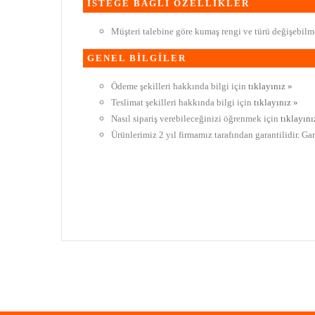
İSTEĞE BAĞLI ÖZELLİKLER
Müşteri talebine göre kumaş rengi ve türü değişebilme
GENEL BİLGİLER
Ödeme şekilleri hakkında bilgi için
tıklayınız »
Teslimat şekilleri hakkında bilgi için
tıklayınız »
Nasıl sipariş verebileceğinizi öğrenmek için
tıklayını
Ürünlerimiz 2 yıl firmamız tarafından garantilidir. Ga