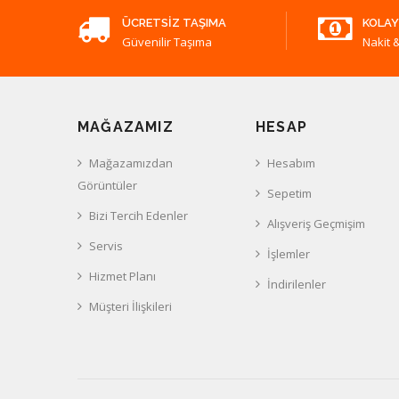
ÜCRETSIZ TAŞIMA
KOLAY
Güvenilir Taşıma
Nakit &
MAĞAZAMIZ
HESAP
Mağazamızdan
Hesabım
Görüntüler
Sepetim
Bizi Tercih Edenler
Alışveriş Geçmişim
Servis
İşlemler
Hizmet Planı
İndirilenler
Müşteri İlişkileri