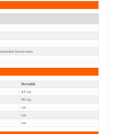
emasından koruyunuz.
Derinlik
43 cm
90 cm
cm
cm
cm