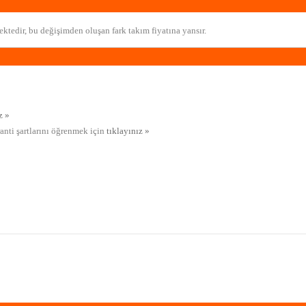
ktedir, bu değişimden oluşan fark takım fiyatına yansır.
z »
ranti şartlarını öğrenmek için
tıklayınız »