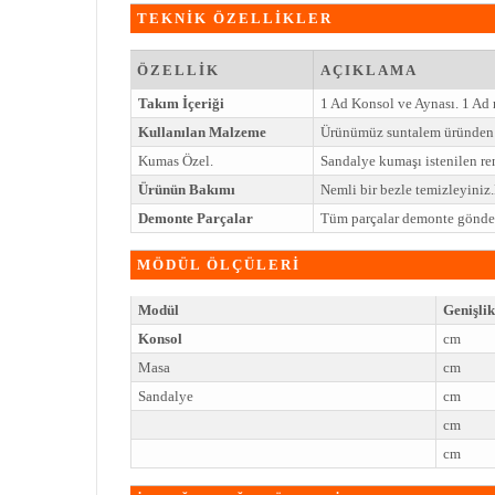
TEKNİK ÖZELLİKLER
ÖZELLİK
AÇIKLAMA
Takım İçeriği
1 Ad Konsol ve Aynası. 1 Ad
Kullanılan Malzeme
Ürünümüz suntalem üründen 
Kumas Özel.
Sandalye kumaşı istenilen ren
Ürünün Bakımı
Nemli bir bezle temizleyini
Demonte Parçalar
Tüm parçalar demonte gönderi
MÖDÜL ÖLÇÜLERİ
Modül
Genişlik
Konsol
cm
Masa
cm
Sandalye
cm
cm
cm