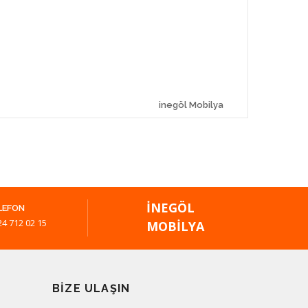
inegöl Mobilya
İNEGÖL
LEFON
24 712 02 15
MOBILYA
BIZE ULAŞIN