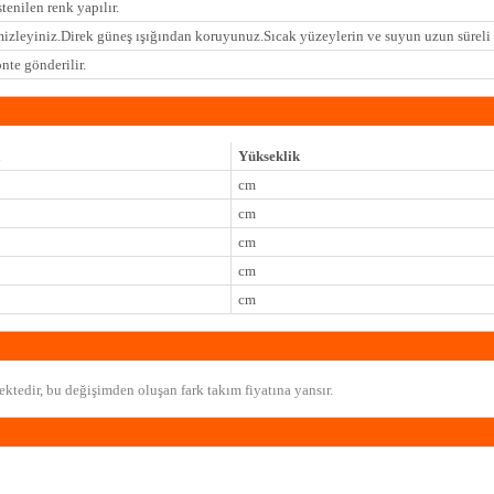
tenilen renk yapılır.
mizleyiniz.Direk güneş ışığından koruyunuz.Sıcak yüzeylerin ve suyun uzun sürel
te gönderilir.
Yükseklik
cm
cm
cm
cm
cm
ktedir, bu değişimden oluşan fark takım fiyatına yansır.