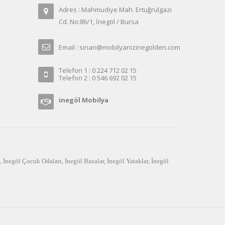
Adres : Mahmudiye Mah. Ertuğrulgazi
Cd. No:86/1, İnegöl / Bursa
Email : sinan@mobilyanizinegolden.com
Telefon 1 : 0 224 712 02 15
Telefon 2 : 0 546 692 02 15
inegöl Mobilya
,
İnegöl Çocuk Odaları
,
İnegöl Bazalar
,
İnegöl Yataklar
,
İnegöl