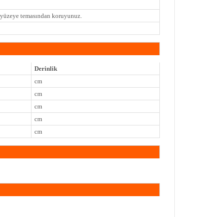
i yüzeye temasından koruyunuz.
Derinlik
cm
cm
cm
cm
cm