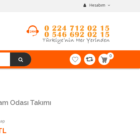
Hesabım
0
item(s)
-
0,00TL
am Odası Takımı
Yap
TL