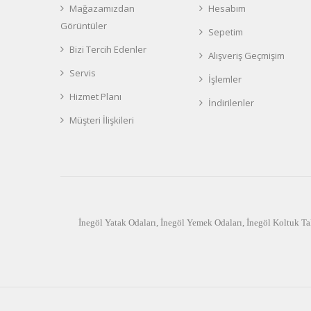
Mağazamızdan
Hesabım
Görüntüler
Sepetim
Bizi Tercih Edenler
Alışveriş Geçmişim
Servis
İşlemler
Hizmet Planı
İndirilenler
Müşteri İlişkileri
İnegöl Yatak Odaları
,
İnegöl Yemek Odaları
,
İnegöl Koltuk Ta