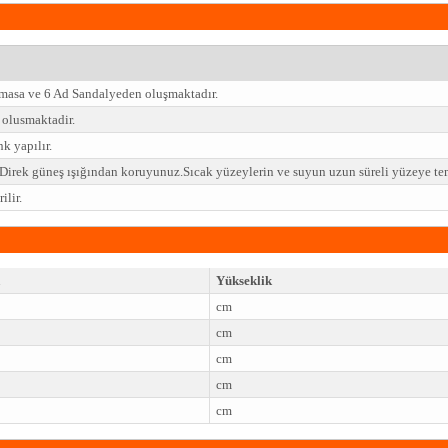
 masa ve 6 Ad Sandalyeden oluşmaktadır.
olusmaktadir.
k yapılır.
z.Direk güneş ışığından koruyunuz.Sıcak yüzeylerin ve suyun uzun süreli yüzeye t
lir.
Yükseklik
cm
cm
cm
cm
cm