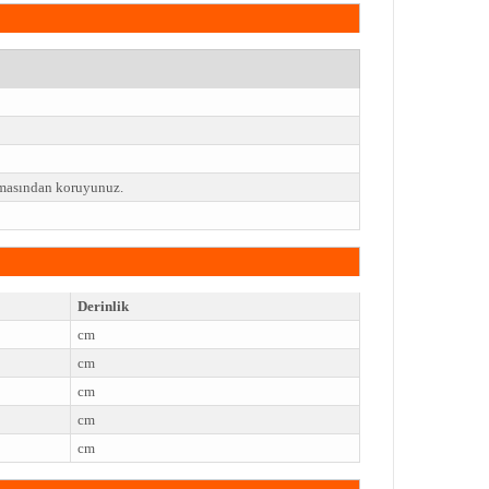
emasından koruyunuz.
Derinlik
cm
cm
cm
cm
cm