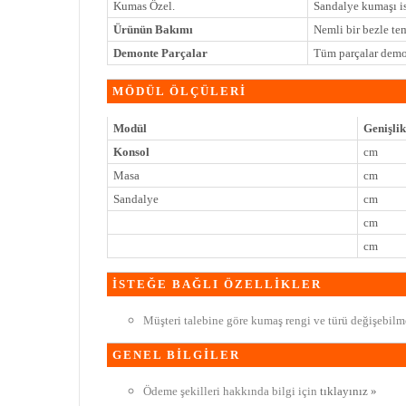
Kumas Özel.
Sandalye kumaşı is
Ürünün Bakımı
Nemli bir bezle te
Demonte Parçalar
Tüm parçalar demon
MÖDÜL ÖLÇÜLERİ
Modül
Genişlik
Konsol
cm
Masa
cm
Sandalye
cm
cm
cm
İSTEĞE BAĞLI ÖZELLİKLER
Müşteri talebine göre kumaş rengi ve türü değişebilme
GENEL BİLGİLER
Ödeme şekilleri hakkında bilgi için
tıklayınız »