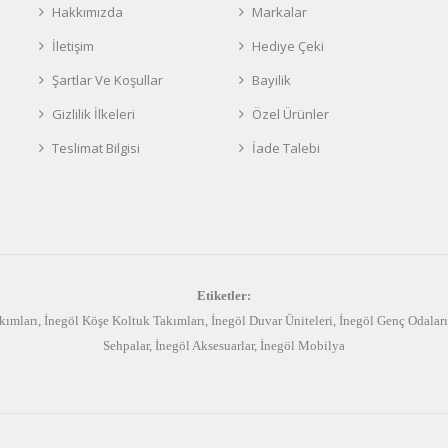
Hakkımızda
Markalar
İletişim
Hediye Çeki
Şartlar Ve Koşullar
Bayilik
Gizlilik İlkeleri
Özel Ürünler
Teslimat Bilgisi
İade Talebi
Etiketler:
kımları
,
İnegöl Köşe Koltuk Takımları
,
İnegöl Duvar Üniteleri
,
İnegöl Genç Odaları
Sehpalar
,
İnegöl Aksesuarlar
,
İnegöl Mobilya