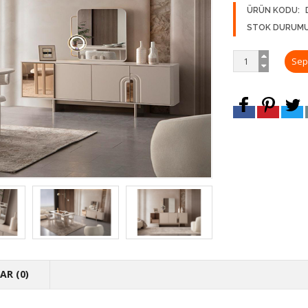
ÜRÜN KODU:
STOK DURUMU
R (0)