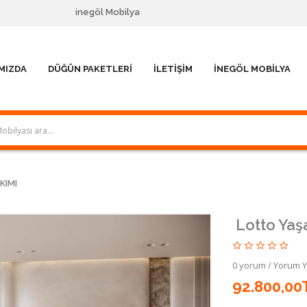
inegöl Mobilya
MIZDA
DÜĞÜN PAKETLERI
İLETIŞIM
İNEGÖL MOBILYA
KIMI
Lotto Yaş
0 yorum
/
Yorum 
92.800,00