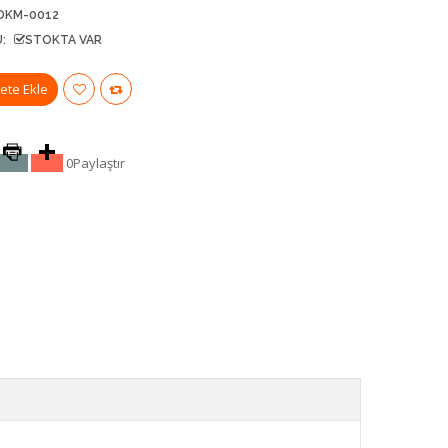
DKM-0012
:
STOKTA VAR
0
Paylaştır