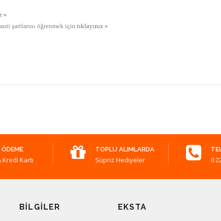
z »
ranti şartlarını öğrenmek için
tıklayınız »
 ÖDEME
TOPLU ALIMLARDA
TE
 Kredi Kartı
Süpriz Hediyeler
0 2
BILGILER
EKSTA