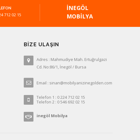
İNEGÖL
LEFON
24 712 02 15
MOBILYA
BIZE ULAŞIN
Adres : Mahmudiye Mah. Ertuğrulgazi
Cd. No:86/1, İnegöl / Bursa
Email : sinan@mobilyanizinegolden.com
Telefon 1 : 0 224 712 02 15
Telefon 2 : 0 546 692 02 15
inegöl Mobilya