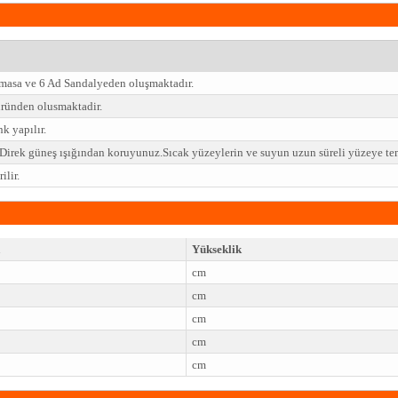
 masa ve 6 Ad Sandalyeden oluşmaktadır.
ründen olusmaktadir.
k yapılır.
z.Direk güneş ışığından koruyunuz.Sıcak yüzeylerin ve suyun uzun süreli yüzeye t
lir.
Yükseklik
cm
cm
cm
cm
cm