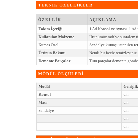
TEKNİK ÖZELLİKLER
ÖZELLİK
AÇIKLAMA
Takım İçeriği
1 Ad Konsol ve Aynası. 1 Ad
Kullanılan Malzeme
Ürünümüz mdf ve suntalem ü
Kumas Özel.
Sandalye kumaşı istenilen ren
Ürünün Bakımı
Nemli bir bezle temizleyini
Demonte Parçalar
Tüm parçalar demonte gönderi
MÖDÜL ÖLÇÜLERİ
Modül
Genişlik
Konsol
cm
Masa
cm
Sandalye
cm
cm
cm