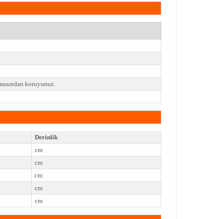
emasından koruyunuz.
Derinlik
cm
cm
cm
cm
cm