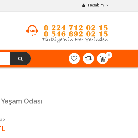
Hesabım
0
item(s)
-
0,00TL
 Yaşam Odası
Yap
TL