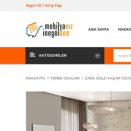
Kayıt Ol
/
Giriş Yap
ANA SAYFA
HAKKI
KATEGORILER
ANASAYFA
YEMEK ODALARI
ZARA GOLD YAŞAM ODAS