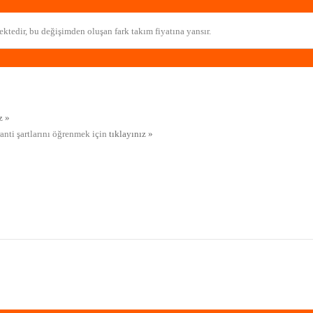
ktedir, bu değişimden oluşan fark takım fiyatına yansır.
z »
ranti şartlarını öğrenmek için
tıklayınız »