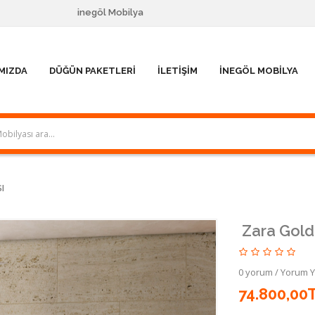
inegöl Mobilya
MIZDA
DÜĞÜN PAKETLERI
İLETIŞIM
İNEGÖL MOBILYA
I
Zara Gold
0 yorum
/
Yorum 
74.800,00