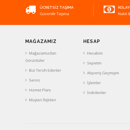
ÜCRETSIZ TAŞIMA
KOLAY
Güvenilir Taşıma
Nakit &
MAĞAZAMIZ
HESAP
Mağazamızdan
Hesabım
Görüntüler
Sepetim
Bizi Tercih Edenler
Alışveriş Geçmişim
Servis
İşlemler
Hizmet Planı
İndirilenler
Müşteri İlişkileri