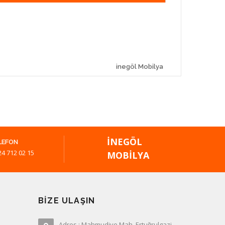
inegöl Mobilya
İNEGÖL
LEFON
24 712 02 15
MOBILYA
BIZE ULAŞIN
Adres : Mahmudiye Mah. Ertuğrulgazi