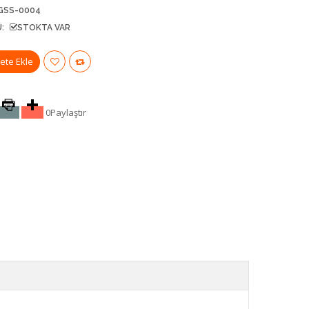
GSS-0004
:
STOKTA VAR
0
Paylaştır