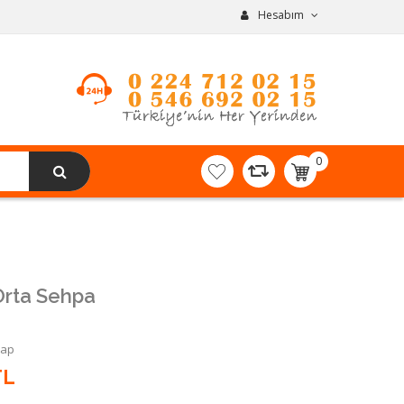
Hesabım
0
item(s)
-
0,00TL
Orta Sehpa
Yap
TL