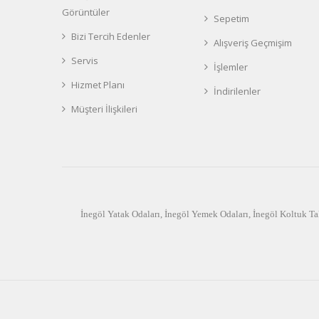
Görüntüler
Sepetim
Bizi Tercih Edenler
Alışveriş Geçmişim
Servis
İşlemler
Hizmet Planı
İndirilenler
Müşteri İlişkileri
İnegöl Yatak Odaları
,
İnegöl Yemek Odaları
,
İnegöl Koltuk Ta