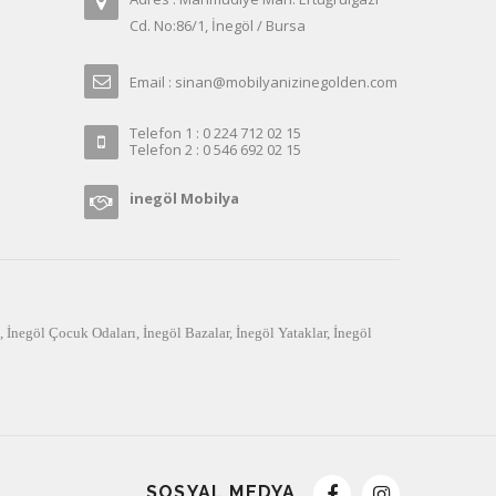
Cd. No:86/1, İnegöl / Bursa
Email : sinan@mobilyanizinegolden.com
Telefon 1 : 0 224 712 02 15
Telefon 2 : 0 546 692 02 15
inegöl Mobilya
,
İnegöl Çocuk Odaları
,
İnegöl Bazalar
,
İnegöl Yataklar
,
İnegöl
SOSYAL MEDYA