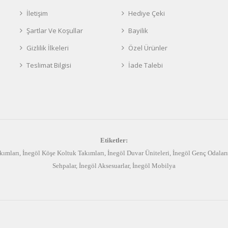
İletişim
Hediye Çeki
Şartlar Ve Koşullar
Bayilik
Gizlilik İlkeleri
Özel Ürünler
Teslimat Bilgisi
İade Talebi
Etiketler:
kımları
,
İnegöl Köşe Koltuk Takımları
,
İnegöl Duvar Üniteleri
,
İnegöl Genç Odaları
Sehpalar
,
İnegöl Aksesuarlar
,
İnegöl Mobilya