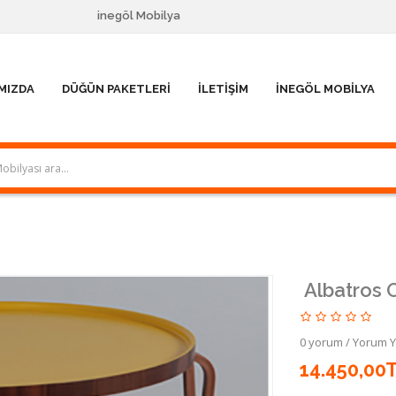
inegöl Mobilya
MIZDA
DÜĞÜN PAKETLERI
İLETIŞIM
İNEGÖL MOBILYA
Albatros 
0 yorum
/
Yorum 
14.450,00