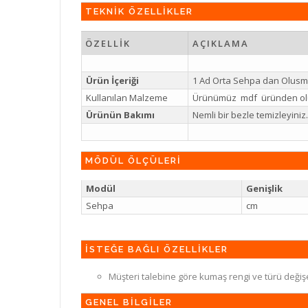
TEKNİK ÖZELLİKLER
ÖZELLİK
AÇIKLAMA
Ürün İçeriği
1 Ad Orta Sehpa dan Olusm
Kullanılan Malzeme
Ürünümüz mdf üründen ol
Ürünün Bakımı
Nemli bir bezle temizleyin
MÖDÜL ÖLÇÜLERİ
Modül
Genişlik
Sehpa
cm
İSTEĞE BAĞLI ÖZELLİKLER
Müşteri talebine göre kumaş rengi ve türü değiş
GENEL BİLGİLER