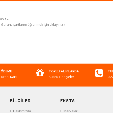
yınız »
. Garanti şartlarını öğrenmek için
tıklayınız »
 ÖDEME
TOPLU ALIMLARDA
TE
 Kredi Kartı
Süpriz Hediyeler
0 2
BILGILER
EKSTA
Hakkımızda
Markalar