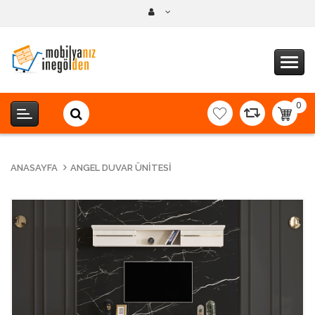
0
item(s
-
0,00T
ANASAYFA
ANGEL DUVAR ÜNITESI