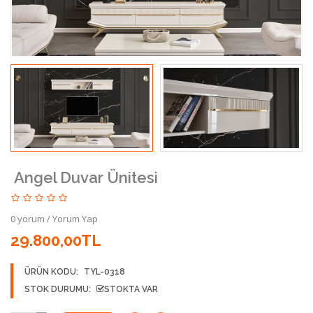
Angel Duvar Ünitesi
0 yorum
/
Yorum Yap
29.800,00TL
ÜRÜN KODU:
TYL-0318
STOK DURUMU:
STOKTA VAR