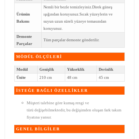
Nemli bir bezle temizleyiniz.Direk güneş
Ürünün
ışığından koruyunuz.Sıcak yüzeylerin ve
Bakımı
suyun uzun süreli yüzeye temasından
koruyunuz.
Demonte
Tüm parçalar demonte gönderilir.
Parçalar
MÖDÜL ÖLÇÜLERİ
Modül
Genişlik
Yükseklik
Derinlik
Ünite
210 cm
48 cm
45 cm
İSTEĞE BAĞLI ÖZELLİKLER
Müşteri talebine göre kumaş rengi ve
türü değişebilmektedir, bu değişimden oluşan fark takım
fiyatına yansır.
GENEL BİLGİLER