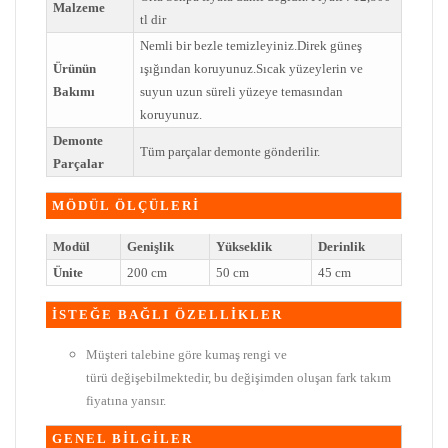
Malzeme
tl dir
Nemli bir bezle temizleyiniz.Direk güneş
Ürünün
ışığından koruyunuz.Sıcak yüzeylerin ve
Bakımı
suyun uzun süreli yüzeye temasından
koruyunuz.
Demonte
Tüm parçalar demonte gönderilir.
Parçalar
MÖDÜL ÖLÇÜLERİ
Modül
Genişlik
Yükseklik
Derinlik
Ünite
200 cm
50 cm
45 cm
İSTEĞE BAĞLI ÖZELLİKLER
Müşteri talebine göre kumaş rengi ve
türü değişebilmektedir, bu değişimden oluşan fark takım
fiyatına yansır.
GENEL BİLGİLER