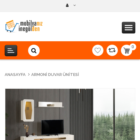
0
item(s
-
0,00T
ANASAYFA
ARMONI DUVAR ÜNITESI