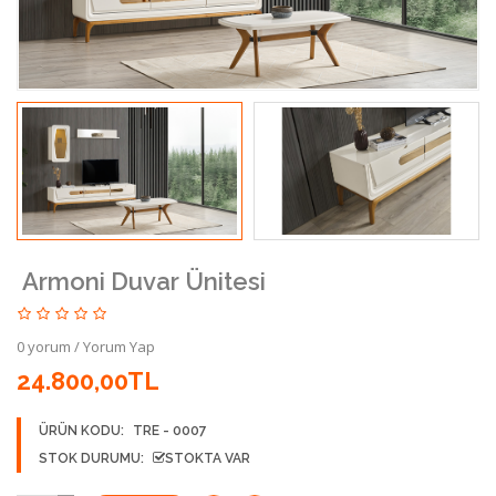
Armoni Duvar Ünitesi
0 yorum
/
Yorum Yap
24.800,00TL
ÜRÜN KODU:
TRE - 0007
STOK DURUMU:
STOKTA VAR