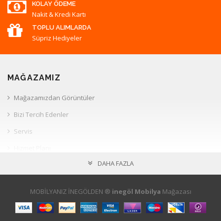
KOLAY ÖDEME
Nakit & Kredi Kartı
TOPLU ALIMLARDA
Süpriz Hediyeler
MAĞAZAMIZ
Mağazamızdan Görüntüler
Bizi Tercih Edenler
Servis
Hizmet Planı
DAHA FAZLA
Müşteri İlişkileri
HESAP
MOBİLYANIZ İNEGÖLDEN ®
inegöl Mobilya
Mağazası
Hesabım