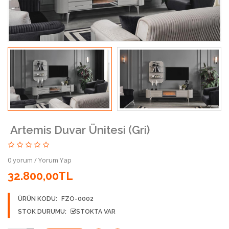
Artemis Duvar Ünitesi (Gri)
0 yorum
/
Yorum Yap
32.800,00TL
ÜRÜN KODU:
FZO-0002
STOK DURUMU:
STOKTA VAR