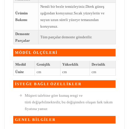
Nemli bir bezle temizleyiniz.Direk güneş
Ürünün
ışığından koruyunuz.Sıcak yüzeylerin ve
Bakımı
suyun uzun süreli yüzeye temasından
koruyunuz.
Demonte
Tüm parçalar demonte gönderilir.
Parçalar
MÖDÜL ÖLÇÜLERİ
Modül
Genişlik
Yükseklik
Derinlik
Ünite
cm
cm
cm
İSTEĞE BAĞLI ÖZELLİKLER
Müşteri talebine göre kumaş rengi ve
türü değişebilmektedir, bu değişimden oluşan fark takım
fiyatına yansır.
GENEL BİLGİLER