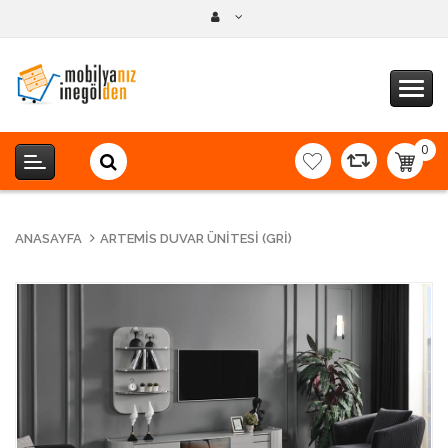
0
item(s
-
0,00T
ANASAYFA
ARTEMIS DUVAR ÜNITESI (GRI)