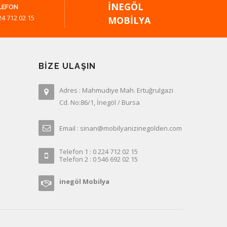
İNEGÖL
LEFON
24 712 02 15
MOBILYA
BIZE ULAŞIN
Adres : Mahmudiye Mah. Ertuğrulgazi
Cd. No:86/1, İnegöl / Bursa
Email : sinan@mobilyanizinegolden.com
Telefon 1 : 0 224 712 02 15
Telefon 2 : 0 546 692 02 15
inegöl Mobilya