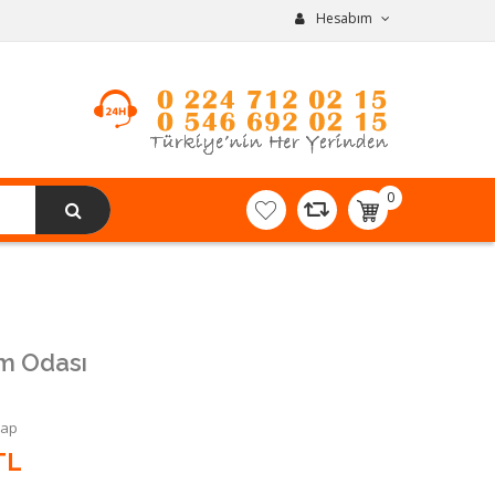
Hesabım
0
item(s)
-
0,00TL
m Odası
Yap
TL