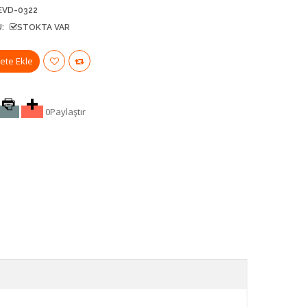
EVD-0322
:
STOKTA VAR
0
Paylaştır