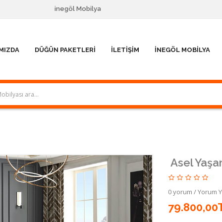
inegöl Mobilya
MIZDA
DÜĞÜN PAKETLERI
İLETIŞIM
İNEGÖL MOBILYA
Asel Yaşa
0 yorum
/
Yorum 
79.800,00