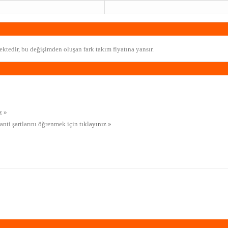
ktedir, bu değişimden oluşan fark takım fiyatına yansır.
z »
ranti şartlarını öğrenmek için
tıklayınız »