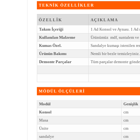
TEKNİK ÖZELLİKLER
ÖZELLİK
AÇIKLAMA
Takım İçeriği
1 Ad Konsol ve Aynası. 1 Ad 
Kullanılan Malzeme
Ürünümüz mdf, suntalem ve 
Kumas Özel.
Sandalye kumaşı istenilen ren
Ürünün Bakımı
Nemli bir bezle temizleyini
Demonte Parçalar
Tüm parçalar demonte gönderi
MÖDÜL ÖLÇÜLERİ
Modül
Genişlik
Konsol
cm
Masa
cm
Ünite
cm
sandalye
cm