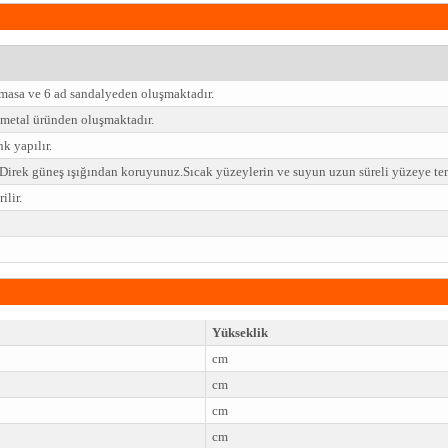
masa ve 6 ad sandalyeden oluşmaktadır.
metal üründen oluşmaktadır.
k yapılır.
z.Direk güneş ışığından koruyunuz.Sıcak yüzeylerin ve suyun uzun süreli yüzeye t
lir.
Yükseklik
cm
cm
cm
cm