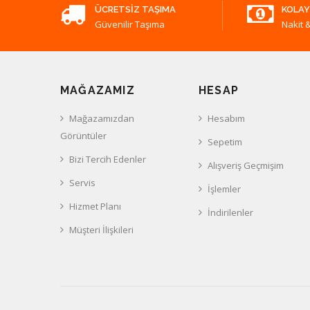
ÜCRETSIZ TAŞIMA
KOLAY
Güvenilir Taşıma
Nakit &
MAĞAZAMIZ
HESAP
Mağazamızdan
Hesabım
Görüntüler
Sepetim
Bizi Tercih Edenler
Alışveriş Geçmişim
Servis
İşlemler
Hizmet Planı
İndirilenler
Müşteri İlişkileri