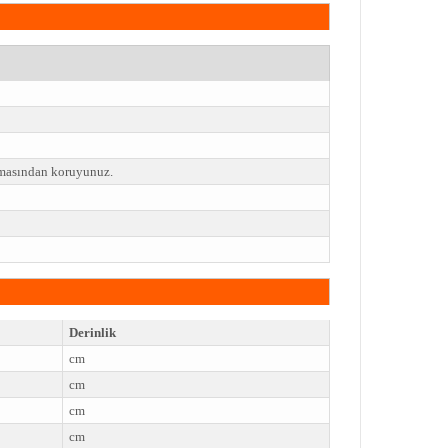
emasından koruyunuz.
Derinlik
cm
cm
cm
cm