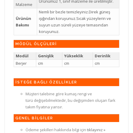
Ürünümüz 1, sınıf malzeme ile üretilmiştir.
Malzeme
Nemli bir bezle temizleyiniz.Direk güneş
Ürünün
ışığından koruyunuz.Sıcak yüzeylerin ve
Bakımı
suyun uzun süreli yüzeye temasından
koruyunuz.
MÖDÜL ÖLÇÜLERİ
Modül
Genişlik
Yükseklik
Derinlik
Berjer
cm
cm
cm
İSTEĞE BAĞLI ÖZELLİKLER
Müşteri talebine göre kumaş rengi ve
türü değişebilmektedir, bu değişimden oluşan fark
takım fiyatına yansır.
GENEL BİLGİLER
Ödeme şekilleri hakkında bilgi için
tıklayınız »