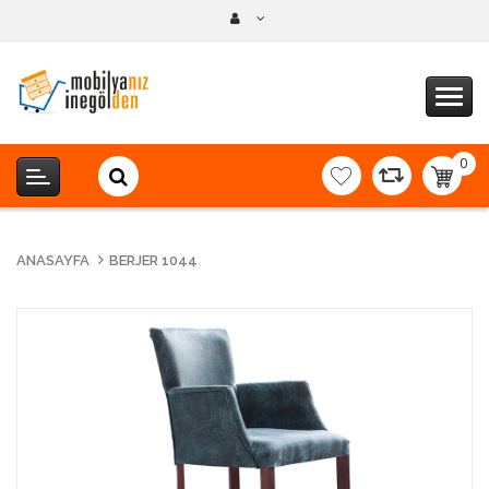
0
item(s
-
0,00T
ANASAYFA
BERJER 1044