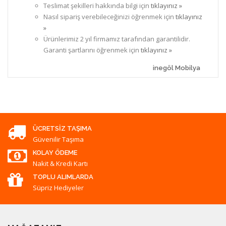
Teslimat şekilleri hakkında bilgi için
tıklayınız »
Nasıl sipariş verebileceğinizi öğrenmek için
tıklayınız
»
Ürünlerimiz 2 yıl firmamız tarafından garantilidir.
Garanti şartlarını öğrenmek için
tıklayınız »
inegöl Mobilya
ÜCRETSIZ TAŞIMA
Güvenilir Taşıma
KOLAY ÖDEME
Nakit & Kredi Kartı
TOPLU ALIMLARDA
Süpriz Hediyeler