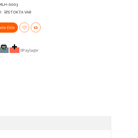
MLH-0003
:
STOKTA VAR
0
Paylaştır