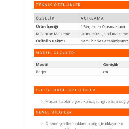
TEKNİK ÖZELLİKLER
ÖZELLİK
AÇIKLAMA
Ürün İçeriği
1 Berjerden Olusmaktadır.
Kullanılan Malzeme
Ürünümüz 1, sınıf malzeme il
Ürünün Bakımı
Nemli bir bezle temizleyin
MÖDÜL ÖLÇÜLERİ
Modül
Genişlik
Berjer
cm
İSTEĞE BAĞLI ÖZELLİKLER
Müşteri talebine göre kumaş rengi ve türü değiş
GENEL BİLGİLER
Ödeme şekilleri hakkında bilgi için
tıklayınız »