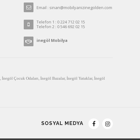
Email : sinan@mobilyanizinegolden.com
Telefon 1 : 0 224 712 02 15
Telefon 2 : 0 546 692 02 15
inegöl Mobilya
,
İnegöl Çocuk Odaları
,
İnegöl Bazalar
,
İnegöl Yataklar
,
İnegöl
SOSYAL MEDYA