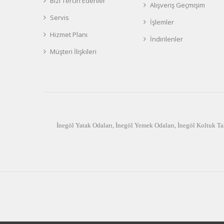
Bizi Tercih Edenler
Alışveriş Geçmişim
Servis
İşlemler
Hizmet Planı
İndirilenler
Müşteri İlişkileri
İnegöl Yatak Odaları
,
İnegöl Yemek Odaları
,
İnegöl Koltuk Ta