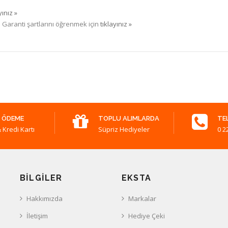
yınız »
. Garanti şartlarını öğrenmek için
tıklayınız »
 ÖDEME
TOPLU ALIMLARDA
TE
 Kredi Kartı
Süpriz Hediyeler
0 2
BILGILER
EKSTA
Hakkımızda
Markalar
İletişim
Hediye Çeki