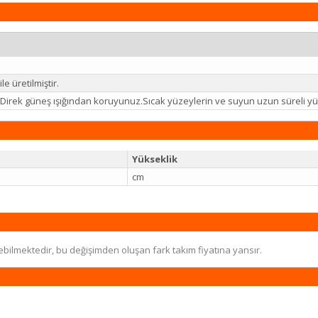
e üretilmiştir.
iz.Direk güneş ışığından koruyunuz.Sıcak yüzeylerin ve suyun uzun süreli
Yükseklik
cm
ebilmektedir, bu değişimden oluşan fark takım fiyatına yansır.