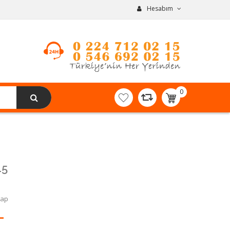
Hesabım
0
item(s)
-
0,00TL
45
Yap
L