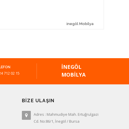
inegöl Mobilya
İNEGÖL
LEFON
24 712 02 15
MOBILYA
BIZE ULAŞIN
Adres : Mahmudiye Mah. Ertuğrulgazi
Cd. No:86/1, İnegöl / Bursa