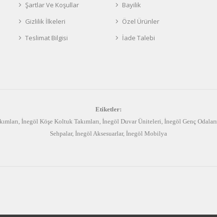
Şartlar Ve Koşullar
Bayilik
Gizlilik İlkeleri
Özel Ürünler
Teslimat Bilgisi
İade Talebi
Etiketler:
kımları
,
İnegöl Köşe Koltuk Takımları
,
İnegöl Duvar Üniteleri
,
İnegöl Genç Odaları
Sehpalar
,
İnegöl Aksesuarlar
,
İnegöl Mobilya