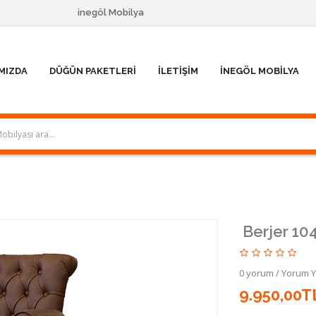
inegöl Mobilya
MIZDA
DÜĞÜN PAKETLERI
İLETIŞIM
İNEGÖL MOBILYA
Berjer 10
0 yorum
/
Yorum 
9.950,00T