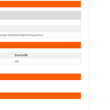
 yüzeye temasından koruyunuz.
Derinlik
cm