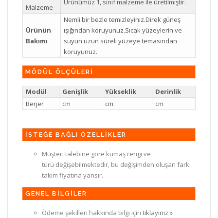
Ürünümüz 1, sınıf malzeme ile üretilmiştir.
Malzeme
Nemli bir bezle temizleyiniz.Direk güneş
Ürünün
ışığından koruyunuz.Sıcak yüzeylerin ve
Bakımı
suyun uzun süreli yüzeye temasından
koruyunuz.
MÖDÜL ÖLÇÜLERİ
Modül
Genişlik
Yükseklik
Derinlik
Berjer
cm
cm
cm
İSTEĞE BAĞLI ÖZELLİKLER
Müşteri talebine göre kumaş rengi ve
türü değişebilmektedir, bu değişimden oluşan fark
takım fiyatına yansır.
GENEL BİLGİLER
Ödeme şekilleri hakkında bilgi için
tıklayınız »