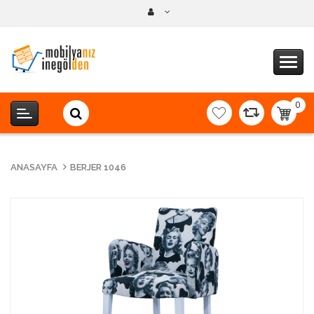
0
item(s
-
0,00T
ANASAYFA
BERJER 1046