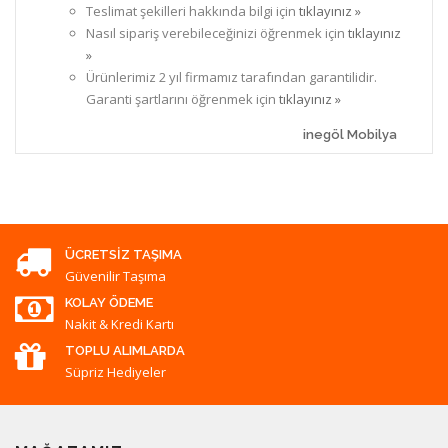
Teslimat şekilleri hakkında bilgi için
tıklayınız »
Nasıl sipariş verebileceğinizi öğrenmek için
tıklayınız
»
Ürünlerimiz 2 yıl firmamız tarafından garantilidir.
Garanti şartlarını öğrenmek için
tıklayınız »
inegöl Mobilya
ÜCRETSIZ TAŞIMA
Güvenilir Taşıma
KOLAY ÖDEME
Nakit & Kredi Kartı
TOPLU ALIMLARDA
Süpriz Hediyeler