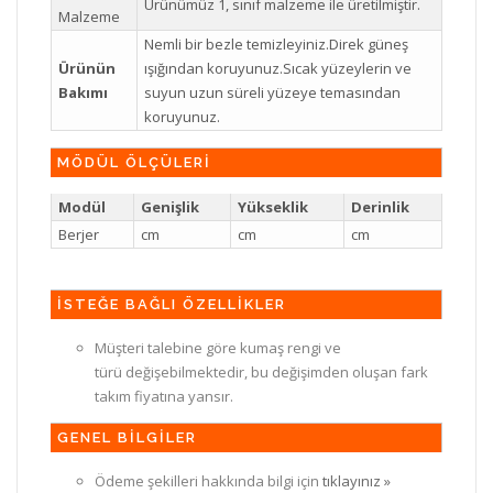
Ürünümüz 1, sınıf malzeme ile üretilmiştir.
Malzeme
Nemli bir bezle temizleyiniz.Direk güneş
Ürünün
ışığından koruyunuz.Sıcak yüzeylerin ve
Bakımı
suyun uzun süreli yüzeye temasından
koruyunuz.
MÖDÜL ÖLÇÜLERİ
Modül
Genişlik
Yükseklik
Derinlik
Berjer
cm
cm
cm
İSTEĞE BAĞLI ÖZELLİKLER
Müşteri talebine göre kumaş rengi ve
türü değişebilmektedir, bu değişimden oluşan fark
takım fiyatına yansır.
GENEL BİLGİLER
Ödeme şekilleri hakkında bilgi için
tıklayınız »