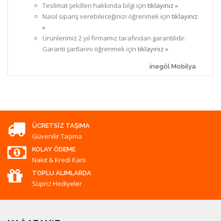
Teslimat şekilleri hakkında bilgi için
tıklayınız »
Nasıl sipariş verebileceğinizi öğrenmek için
tıklayınız
»
Ürünlerimiz 2 yıl firmamız tarafından garantilidir.
Garanti şartlarını öğrenmek için
tıklayınız »
inegöl Mobilya
ÜCRETSIZ TAŞIMA
Güvenilir Taşıma
KOLAY ÖDEME
Nakit & Kredi Kartı
TOPLU ALIMLARDA
Süpriz Hediyeler