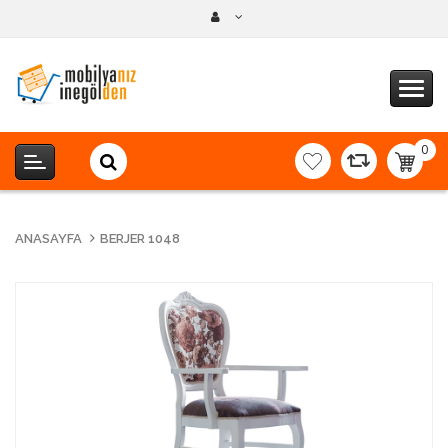
0
item(s
-
0,00T
ANASAYFA
BERJER 1048