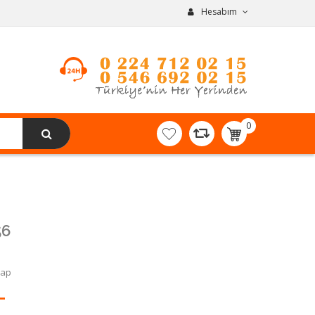
Hesabım
0
item(s)
-
0,00TL
56
Yap
L