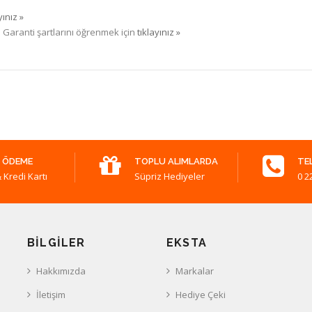
yınız »
. Garanti şartlarını öğrenmek için
tıklayınız »
 ÖDEME
TOPLU ALIMLARDA
TE
 Kredi Kartı
Süpriz Hediyeler
0 2
BILGILER
EKSTA
Hakkımızda
Markalar
İletişim
Hediye Çeki