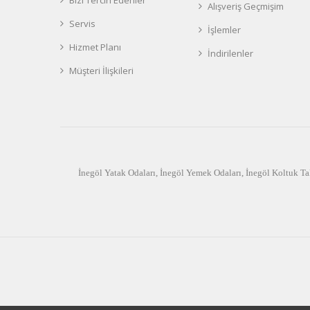
Alışveriş Geçmişim
Servis
İşlemler
Hizmet Planı
İndirilenler
Müşteri İlişkileri
İnegöl Yatak Odaları
,
İnegöl Yemek Odaları
,
İnegöl Koltuk Ta