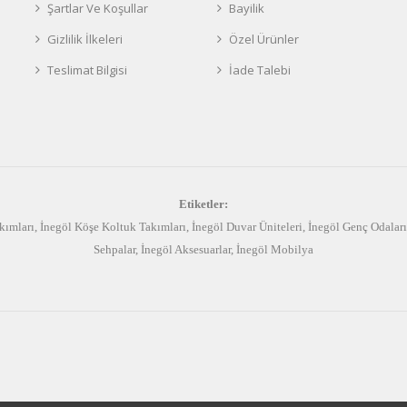
Şartlar Ve Koşullar
Bayilik
Gizlilik İlkeleri
Özel Ürünler
Teslimat Bilgisi
İade Talebi
Etiketler:
kımları
,
İnegöl Köşe Koltuk Takımları
,
İnegöl Duvar Üniteleri
,
İnegöl Genç Odaları
Sehpalar
,
İnegöl Aksesuarlar
,
İnegöl Mobilya