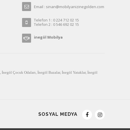
Email : sinan@mobilyanizinegolden.com
Telefon 1 : 0 224 712 02 15
Telefon 2 : 0 546 692 02 15
inegöl Mobilya
,
İnegöl Çocuk Odaları
,
İnegöl Bazalar
,
İnegöl Yataklar
,
İnegöl
SOSYAL MEDYA