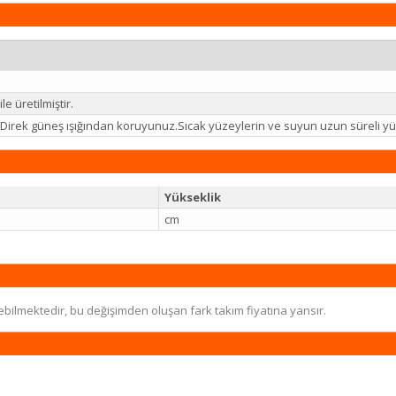
e üretilmiştir.
iz.Direk güneş ışığından koruyunuz.Sıcak yüzeylerin ve suyun uzun süreli
Yükseklik
cm
ebilmektedir, bu değişimden oluşan fark takım fiyatına yansır.