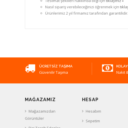
Teslimat şekilleri hakkında bilgi için
tıklayınız »
Nasıl sipariş verebileceğinizi öğrenmek için
tıkla
Ürünlerimiz 2 yıl firmamız tarafından garantilidir
ÜCRETSIZ TAŞIMA
KOLAY
Güvenilir Taşıma
Nakit &
MAĞAZAMIZ
HESAP
Mağazamızdan
Hesabım
Görüntüler
Sepetim
Bizi Tercih Edenler