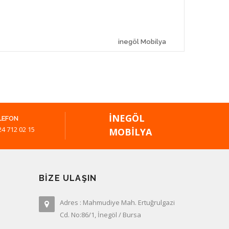
inegöl Mobilya
İNEGÖL
LEFON
24 712 02 15
MOBILYA
BIZE ULAŞIN
Adres : Mahmudiye Mah. Ertuğrulgazi
Cd. No:86/1, İnegöl / Bursa