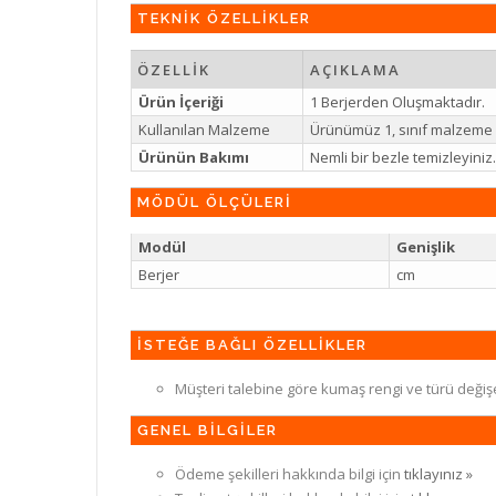
TEKNİK ÖZELLİKLER
ÖZELLİK
AÇIKLAMA
Ürün İçeriği
1 Berjerden Oluşmaktadır.
Kullanılan Malzeme
Ürünümüz 1, sınıf malzeme il
Ürünün Bakımı
Nemli bir bezle temizleyin
MÖDÜL ÖLÇÜLERİ
Modül
Genişlik
Berjer
cm
İSTEĞE BAĞLI ÖZELLİKLER
Müşteri talebine göre kumaş rengi ve türü değiş
GENEL BİLGİLER
Ödeme şekilleri hakkında bilgi için
tıklayınız »