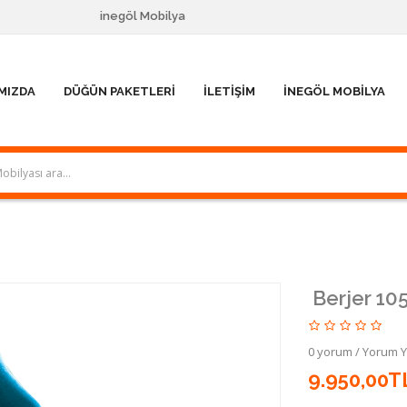
inegöl Mobilya
MIZDA
DÜĞÜN PAKETLERI
İLETIŞIM
İNEGÖL MOBILYA
Berjer 10
0 yorum
/
Yorum 
9.950,00T