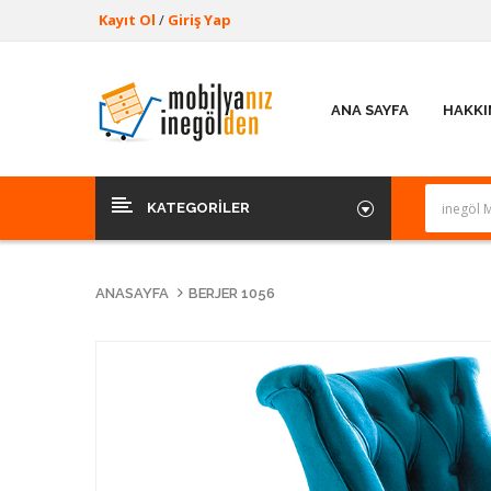
Kayıt Ol
/
Giriş Yap
ANA SAYFA
HAKKI
KATEGORILER
ANASAYFA
BERJER 1056