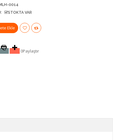
MLH-0014
:
STOKTA VAR
0
Paylaştır