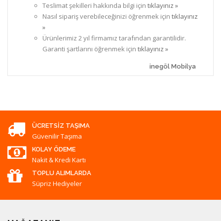
Teslimat şekilleri hakkında bilgi için
tıklayınız »
Nasıl sipariş verebileceğinizi öğrenmek için
tıklayınız
»
Ürünlerimiz 2 yıl firmamız tarafından garantilidir.
Garanti şartlarını öğrenmek için
tıklayınız »
inegöl Mobilya
ÜCRETSIZ TAŞIMA
Güvenilir Taşıma
KOLAY ÖDEME
Nakit & Kredi Kartı
TOPLU ALIMLARDA
Süpriz Hediyeler