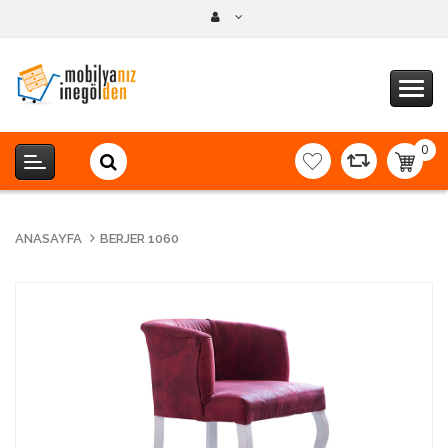
0
item(s
-
0,00T
ANASAYFA
BERJER 1060