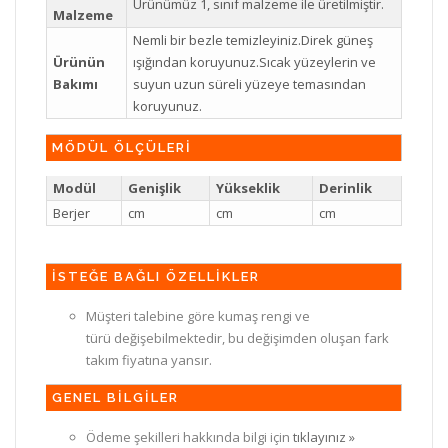
Ürünümüz 1, sınıf malzeme ile üretilmiştir.
Malzeme
Nemli bir bezle temizleyiniz.Direk güneş
Ürünün
ışığından koruyunuz.Sıcak yüzeylerin ve
Bakımı
suyun uzun süreli yüzeye temasından
koruyunuz.
MÖDÜL ÖLÇÜLERİ
Modül
Genişlik
Yükseklik
Derinlik
Berjer
cm
cm
cm
İSTEĞE BAĞLI ÖZELLİKLER
Müşteri talebine göre kumaş rengi ve
türü değişebilmektedir, bu değişimden oluşan fark
takım fiyatına yansır.
GENEL BİLGİLER
Ödeme şekilleri hakkında bilgi için
tıklayınız »