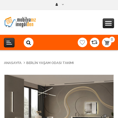
0
item(s
-
0,00T
ANASAYFA
BERLIN YAŞAM ODASI TAKIMI