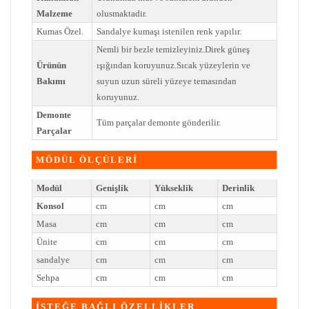
Malzeme
olusmaktadir.
Kumas Özel.
Sandalye kumaşı istenilen renk yapılır.
Nemli bir bezle temizleyiniz.Direk güneş
Ürünün
ışığından koruyunuz.Sıcak yüzeylerin ve
Bakımı
suyun uzun süreli yüzeye temasından
koruyunuz.
Demonte
Tüm parçalar demonte gönderilir.
Parçalar
MÖDÜL ÖLÇÜLERİ
Modül
Genişlik
Yükseklik
Derinlik
Konsol
cm
cm
cm
Masa
cm
cm
cm
Ünite
cm
cm
cm
sandalye
cm
cm
cm
Sehpa
cm
cm
cm
İSTEĞE BAĞLI ÖZELLİKLER