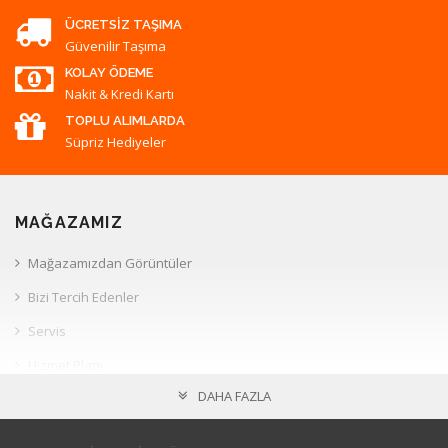
ÜCRETSIZ TAŞIMA
Güvenilir Taşıma
KOLAY ÖDEME
Nakit & Kredi Kartı
TOPLU ALIMLARDA
Süpriz Hediyeler
MAĞAZAMIZ
Mağazamızdan Görüntüler
Bizi Tercih Edenler
Servis
Hizmet Planı
DAHA FAZLA
Müşteri İlişkileri
HESAP