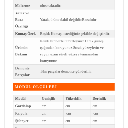
Malzeme
olusmaktadir.
Yatak ve
Baza
Yatak, ürüne dahil değildir.Bazalıdır
Özelliği
Kumaş Özel.
Başlık Kumaşı istediğiniz şekilde değiştirilir.
Nemli bir bezle temizleyiniz.Direk güneş
Ürünün
ışığından koruyunuz.Sıcak yüzeylerin ve
Bakımı
suyun uzun süreli yüzeye temasından
koruyunuz.
Demonte
Tüm parçalar demonte gönderilir.
Parçalar
MÖDÜL ÖLÇÜLERİ
Modül
Genişlik
Yükseklik
Derinlik
Gardolap
cm
cm
cm
Karyola
cm
cm
cm
Şifonyer
cm
cm
cm