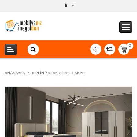
0
item(s
-
0,00T
ANASAYFA
BERLIN YATAK ODASI TAKIMI