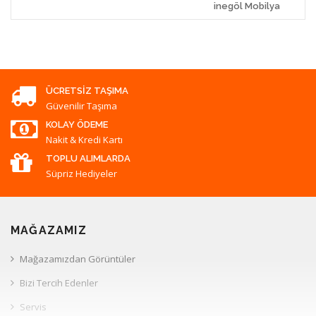
inegöl Mobilya
ÜCRETSIZ TAŞIMA
Güvenilir Taşıma
KOLAY ÖDEME
Nakit & Kredi Kartı
TOPLU ALIMLARDA
Süpriz Hediyeler
MAĞAZAMIZ
Mağazamızdan Görüntüler
Bizi Tercih Edenler
Servis