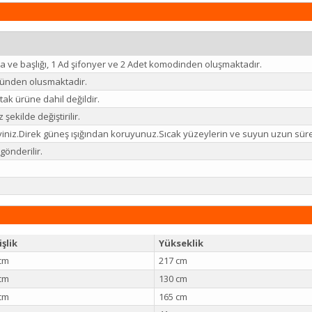
a ve başlığı, 1 Ad şifonyer ve 2 Adet komodinden oluşmaktadır.
ünden olusmaktadir.
ak ürüne dahil değildir.
 şekilde değiştirilir.
eyiniz.Direk güneş ışığından koruyunuz.Sıcak yüzeylerin ve suyun uzun sü
önderilir.
şlik
Yükseklik
cm
217 cm
cm
130 cm
cm
165 cm