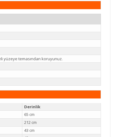
reli yüzeye temasından koruyunuz.
Derinlik
65 cm
212 cm
43 cm