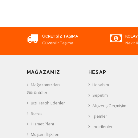
ÜCRETSIZ TAŞIMA
KOLAY
Güvenilir Taşıma
Nakit &
MAĞAZAMIZ
HESAP
Mağazamızdan
Hesabım
Görüntüler
Sepetim
Bizi Tercih Edenler
Alışveriş Geçmişim
Servis
İşlemler
Hizmet Planı
İndirilenler
Müşteri İlişkileri