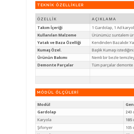
TEKNİK ÖZELLİKLER
ÖZELLİK
AÇIKLAMA
Takım İçeriği
1 Gardolap, 1 Ad karyol
Kullanılan Malzeme
Ürünümüz suntalem ür
Yatak ve Baza Özelliği
Kendinden Bazalıdır.Yat
Kumaş Özel.
Başlık Kumaşı istediğiniz
Ürünün Bakımı
Nemli bir bezle temizl
Demonte Parçalar
Tüm parçalar demonte g
MÖDÜL ÖLÇÜLERİ
Modül
Geni
Gardolap
243
Karyola
185
Şifonyer
105 