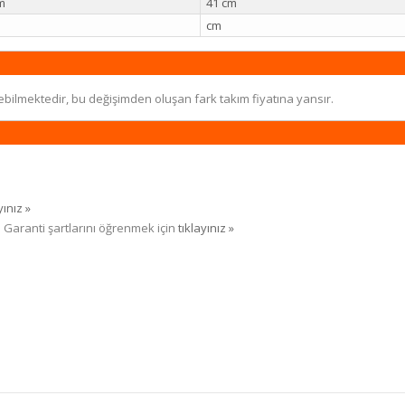
m
41 cm
cm
ebilmektedir, bu değişimden oluşan fark takım fiyatına yansır.
yınız »
. Garanti şartlarını öğrenmek için
tıklayınız »