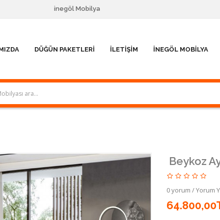
inegöl Mobilya
MIZDA
DÜĞÜN PAKETLERI
İLETIŞIM
İNEGÖL MOBILYA
Beykoz Ay
0 yorum
/
Yorum 
64.800,00