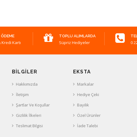
 ÖDEME
TOPLU ALIMLARDA
TE
 Kredi Kartı
Süpriz Hediyeler
0 2
BILGILER
EKSTA
Hakkımızda
Markalar
İletişim
Hediye Çeki
Şartlar Ve Koşullar
Bayilik
Gizlilik İlkeleri
Özel Ürünler
Teslimat Bilgisi
İade Talebi