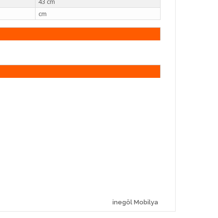
43 cm
cm
inegöl Mobilya