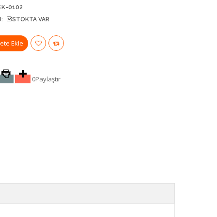
EK-0102
:
STOKTA VAR
0
Paylaştır