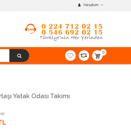
Hesabım
0
item(s)
-
0,00TL
taşı Yatak Odası Takımı
Yap
TL