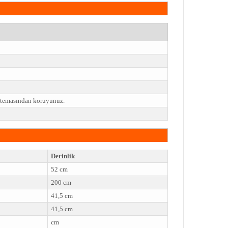
e temasından koruyunuz.
Derinlik
52 cm
200 cm
41,5 cm
41,5 cm
cm