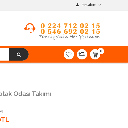
Hesabım
0
item(s)
-
0,00TL
tak Odası Takımı
Yap
0TL