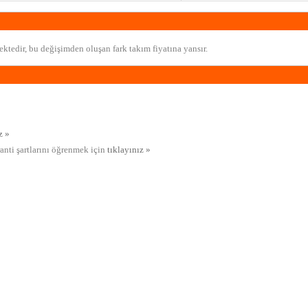
ktedir, bu değişimden oluşan fark takım fiyatına yansır.
z »
ranti şartlarını öğrenmek için
tıklayınız »