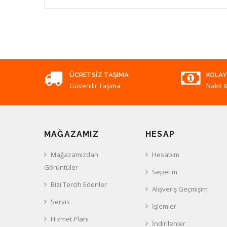
ÜCRETSIZ TAŞIMA
KOLAY
Güvenilir Taşıma
Nakit &
MAĞAZAMIZ
HESAP
Mağazamızdan
Hesabım
Görüntüler
Sepetim
Bizi Tercih Edenler
Alışveriş Geçmişim
Servis
İşlemler
Hizmet Planı
İndirilenler