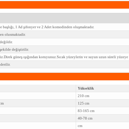
ve başlığı, 1 Ad şifonyer ve 2 Adet komodinden oluşmaktadır.
n olusmaktadir.
değildir.
ekilde değiştirilir.
niz.Direk güneş ışığından koruyunuz.Sıcak yüzeylerin ve suyun uzun süreli yüzey
erilir.
Yükseklik
210 cm
 cm
125 cm
83-165 cm
40-78 cm
cm