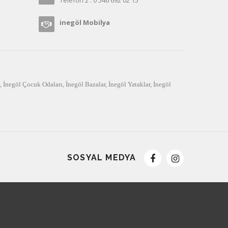
inegöl Mobilya
,
İnegöl Çocuk Odaları
,
İnegöl Bazalar
,
İnegöl Yataklar
,
İnegöl
SOSYAL MEDYA