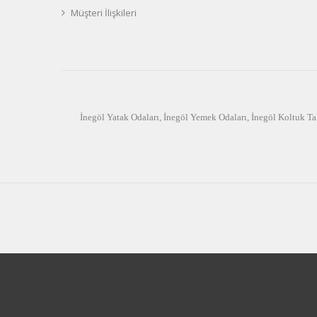
Müşteri İlişkileri
İnegöl Yatak Odaları
,
İnegöl Yemek Odaları
,
İnegöl Koltuk Ta