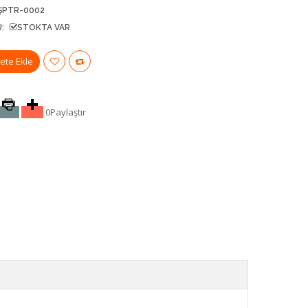
ŞPTR-0002
:
STOKTA VAR
0
Paylaştır