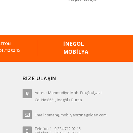
İNEGÖL
LEFON
24 712 02 15
MOBILYA
BIZE ULAŞIN
Adres : Mahmudiye Mah. Ertuğrulgazi
Cd. No:86/1, İnegöl / Bursa
Email : sinan@mobilyanizinegolden.com
Telefon 1 : 0 224 712 02 15
Telefon 2 : 0 546 692 02 15