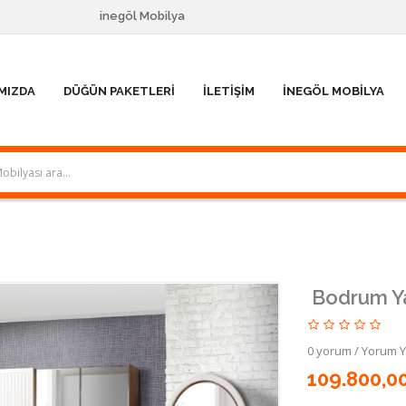
inegöl Mobilya
MIZDA
DÜĞÜN PAKETLERI
İLETIŞIM
İNEGÖL MOBILYA
Bodrum Ya
0 yorum
/
Yorum 
109.800,0