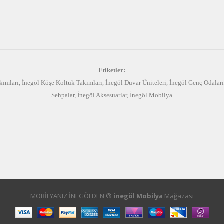
Etiketler:
kımları
,
İnegöl Köşe Koltuk Takımları
,
İnegöl Duvar Üniteleri
,
İnegöl Genç Odaları
Sehpalar
,
İnegöl Aksesuarlar
,
İnegöl Mobilya
MOBİLYANIZ İNEGÖLDEN ®
inegöl Mobilya
Mağazası