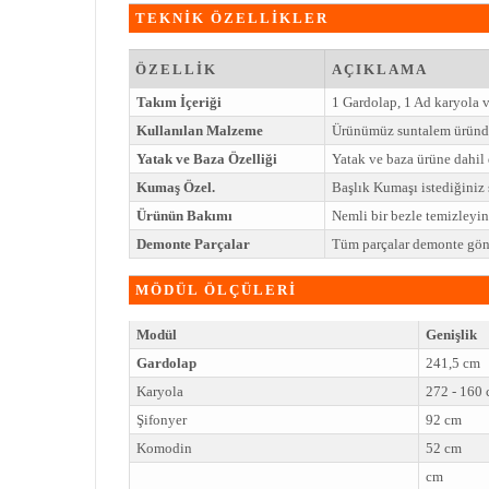
TEKNİK ÖZELLİKLER
ÖZELLİK
AÇIKLAMA
Takım İçeriği
1 Gardolap, 1 Ad karyola 
Kullanılan Malzeme
Ürünümüz suntalem üründe
Yatak ve Baza Özelliği
Yatak ve baza ürüne dahil 
Kumaş Özel.
Başlık Kumaşı istediğiniz ş
Ürünün Bakımı
Nemli bir bezle temizleyi
Demonte Parçalar
Tüm parçalar demonte gönd
MÖDÜL ÖLÇÜLERİ
Modül
Genişlik
Gardolap
241,5 cm
Karyola
272 - 160
Şifonyer
92 cm
Komodin
52 cm
cm