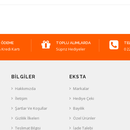
 ÖDEME
TOPLU ALIMLARDA
TE
 Kredi Kartı
Süpriz Hediyeler
0 2
BILGILER
EKSTA
Hakkımızda
Markalar
İletişim
Hediye Çeki
Şartlar Ve Koşullar
Bayilik
Gizlilik İlkeleri
Özel Ürünler
Teslimat Bilgisi
İade Talebi