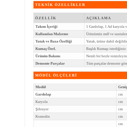
TEKNİK ÖZELLİKLER
ÖZELLİK
AÇIKLAMA
Takım İçeriği
1 Gardolap, 1 Ad karyola 
Kullanılan Malzeme
Ürünümüz mdf ve suntalem
Yatak ve Baza Özelliği
Yatak, ürüne dahil değildir
Kumaş Özel.
Başlık Kumaşı istediğiniz ş
Ürünün Bakımı
Nemli bir bezle temizleyi
Demonte Parçalar
Tüm parçalar demonte gönd
MÖDÜL ÖLÇÜLERİ
Modül
Geniş
Gardolap
cm
Karyola
cm
Şifonyer
cm
Komodin
cm
cm