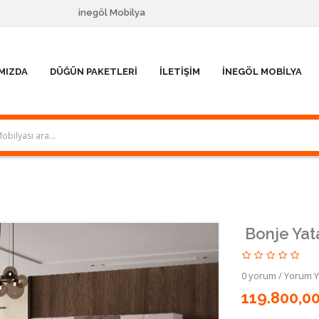
inegöl Mobilya
MIZDA
DÜĞÜN PAKETLERI
İLETIŞIM
İNEGÖL MOBILYA
Bonje Yat
0 yorum
/
Yorum 
119.800,0