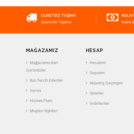
ÜCRETSIZ TAŞIMA
KOLAY
Güvenilir Taşıma
Nakit &
MAĞAZAMIZ
HESAP
Mağazamızdan
Hesabım
Görüntüler
Sepetim
Bizi Tercih Edenler
Alışveriş Geçmişim
Servis
İşlemler
Hizmet Planı
İndirilenler
Müşteri İlişkileri