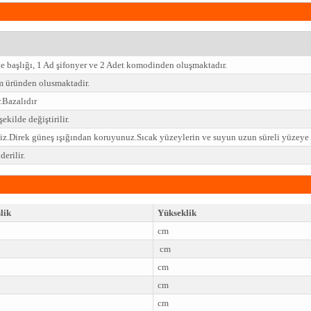
ve başlığı, 1 Ad şifonyer ve 2 Adet komodinden oluşmaktadır.
 üründen olusmaktadir.
.Bazalıdır
ekilde değiştirilir.
niz.Direk güneş ışığından koruyunuz.Sıcak yüzeylerin ve suyun uzun süreli yüzey
erilir.
lik
Yükseklik
cm
cm
cm
cm
cm