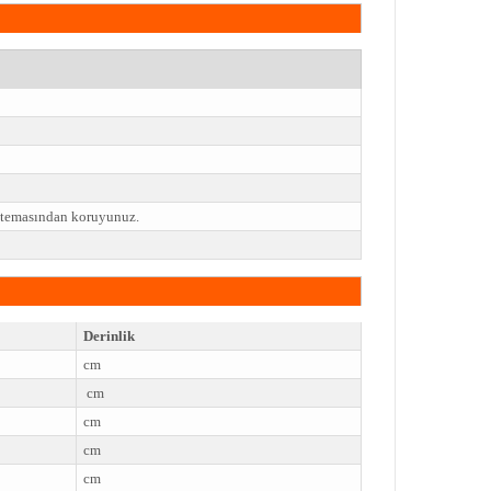
e temasından koruyunuz.
Derinlik
cm
cm
cm
cm
cm