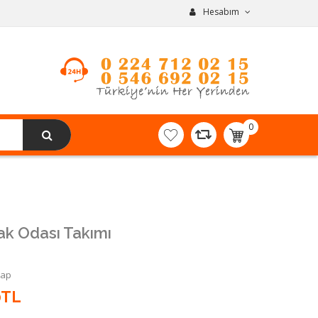
Hesabım
0
item(s)
-
0,00TL
ak Odası Takımı
Yap
0TL