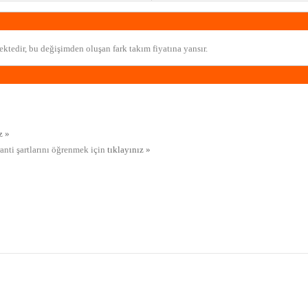
ktedir, bu değişimden oluşan fark takım fiyatına yansır.
z »
ranti şartlarını öğrenmek için
tıklayınız »