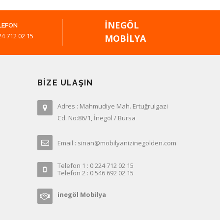
İNEGÖL
LEFON
24 712 02 15
MOBILYA
BIZE ULAŞIN
Adres : Mahmudiye Mah. Ertuğrulgazi
Cd. No:86/1, İnegöl / Bursa
Email : sinan@mobilyanizinegolden.com
Telefon 1 : 0 224 712 02 15
Telefon 2 : 0 546 692 02 15
inegöl Mobilya