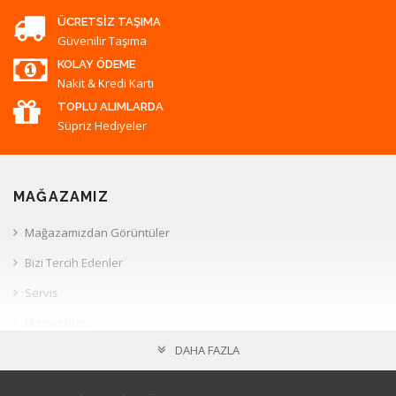
ÜCRETSIZ TAŞIMA
Güvenilir Taşıma
KOLAY ÖDEME
Nakit & Kredi Kartı
TOPLU ALIMLARDA
Süpriz Hediyeler
MAĞAZAMIZ
Mağazamızdan Görüntüler
Bizi Tercih Edenler
Servis
Hizmet Planı
DAHA FAZLA
Müşteri İlişkileri
HESAP