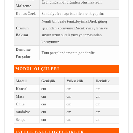
Ürünümüz mdf üründen olusmaktadir.
Malzeme
Kumas Özel.
Sandalye kumaşı istenilen renk yapılır.
Nemli bir bezle temizleyiniz.Direk güneş
Ürünün
ışığından koruyunuz.Sıcak yüzeylerin ve
Bakımı
suyun uzun süreli yüzeye temasından
koruyunuz.
Demonte
Tüm parçalar demonte gönderilir.
Parçalar
MÖDÜL ÖLÇÜLERİ
Modül
Genişlik
Yükseklik
Derinlik
Konsol
cm
cm
cm
Masa
cm
cm
cm
Ünite
cm
cm
cm
sandalye
cm
cm
cm
Sehpa
cm
cm
cm
İSTEĞE BAĞLI ÖZELLİKLER