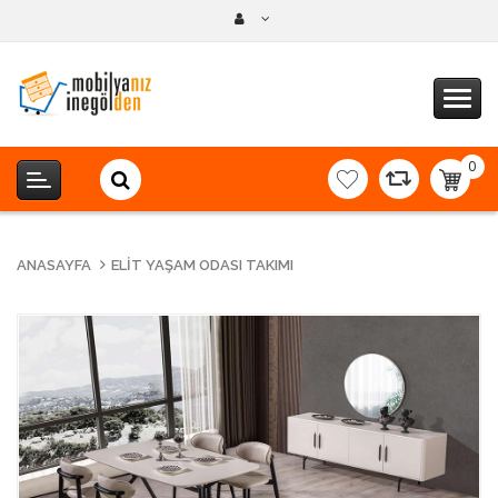
0
item(s
-
0,00T
ANASAYFA
ELIT YAŞAM ODASI TAKIMI