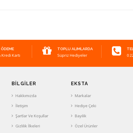
 ÖDEME
TOPLU ALIMLARDA
TE
 Kredi Kartı
Süpriz Hediyeler
0 2
BILGILER
EKSTA
Hakkımızda
Markalar
İletişim
Hediye Çeki
Şartlar Ve Koşullar
Bayilik
Gizlilik İlkeleri
Özel Ürünler