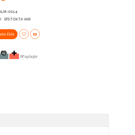
ALM-0014
:
STOKTA VAR
0
Paylaştır