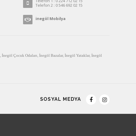
Telefon 1 : 0 224 712 02 15
Telefon 2 : 0 546 692 02 15
inegöl Mobilya
,
İnegöl Çocuk Odaları
,
İnegöl Bazalar
,
İnegöl Yataklar
,
İnegöl
SOSYAL MEDYA