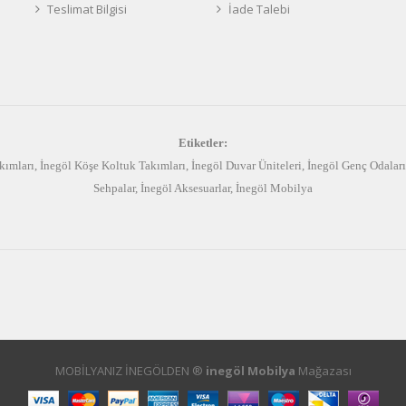
Teslimat Bilgisi
İade Talebi
Etiketler:
kımları
,
İnegöl Köşe Koltuk Takımları
,
İnegöl Duvar Üniteleri
,
İnegöl Genç Odaları
Sehpalar
,
İnegöl Aksesuarlar
,
İnegöl Mobilya
MOBİLYANIZ İNEGÖLDEN ®
inegöl Mobilya
Mağazası