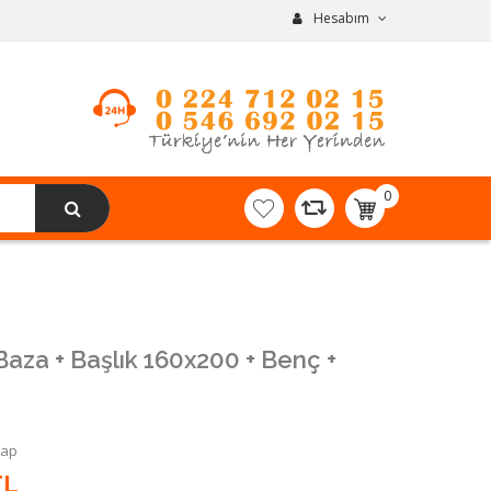
Hesabım
0
item(s)
-
0,00TL
Baza + Başlık 160x200 + Benç +
Yap
TL