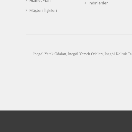
Hizmet Planı
İndirilenler
Müşteri İlişkileri
İnegöl Yatak Odaları
,
İnegöl Yemek Odaları
,
İnegöl Koltuk Ta