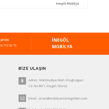
inegöl Mobilya
İNEGÖL
LEFON
24 712 02 15
MOBILYA
BIZE ULAŞIN
Adres : Mahmudiye Mah. Ertuğrulgazi
Cd. No:86/1, İnegöl / Bursa
Email : sinan@mobilyanizinegolden.com