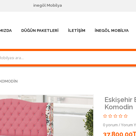
inegöl Mobilya
MIZDA
DÜĞÜN PAKETLERI
İLETIŞIM
İNEGÖL MOBILYA
+ KOMODIN
Eskişehir 
Komodin
0 yorum
/
Yorum 
37.800,00