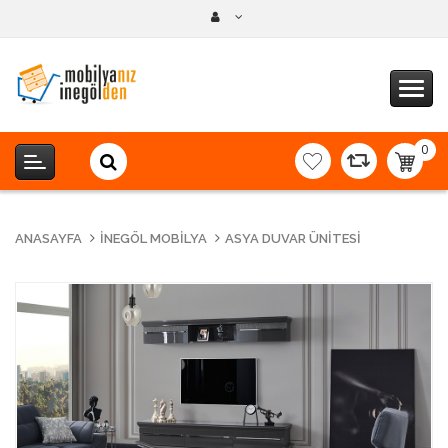
0
item(s
-
0,00T
ANASAYFA
İNEGÖL MOBILYA
ASYA DUVAR ÜNITESI