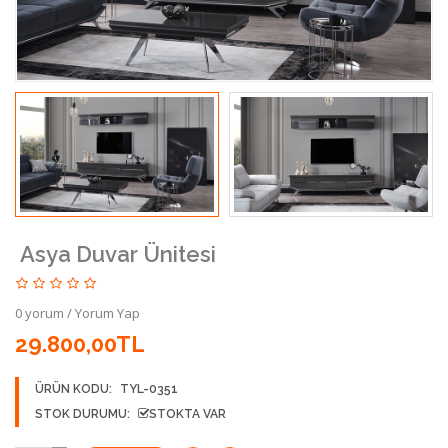
Asya Duvar Ünitesi
0 yorum
/
Yorum Yap
29.800,00TL
ÜRÜN KODU:
TYL-0351
STOK DURUMU:
STOKTA VAR