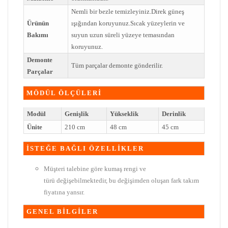
Nemli bir bezle temizleyiniz.Direk güneş
Ürünün
ışığından koruyunuz.Sıcak yüzeylerin ve
Bakımı
suyun uzun süreli yüzeye temasından
koruyunuz.
Demonte
Tüm parçalar demonte gönderilir.
Parçalar
MÖDÜL ÖLÇÜLERİ
Modül
Genişlik
Yükseklik
Derinlik
Ünite
210 cm
48 cm
45 cm
İSTEĞE BAĞLI ÖZELLİKLER
Müşteri talebine göre kumaş rengi ve
türü değişebilmektedir, bu değişimden oluşan fark takım
fiyatına yansır.
GENEL BİLGİLER