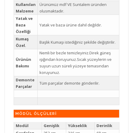
Kullanılan
Ürünümüz mdf VE Suntalem üründen
Malzeme
olusmaktadir.
Yatak ve
Baza
Yatak ve baza ürüne dahil değildir.
Özelliği
Kumaş
Başlık Kumaşı istediğiniz şekilde değiştirilir.
Özel.
Nemli bir bezle temizleyiniz.Direk güneş
Ürünün
ışığından koruyunuz.Sıcak yüzeylerin ve
Bakımı
suyun uzun süreli yüzeye temasından
koruyunuz.
Demonte
Tüm parçalar demonte gönderilir.
Parçalar
MÖDÜL ÖLÇÜLERİ
Modül
Genişlik
Yükseklik
Derinlik
Gardolap
252 cm
216 cm
68 cm