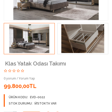
Klas Yatak Odası Takımı
0 yorum
/
Yorum Yap
99.800,00TL
ÜRÜN KODU:
EVD-0022
STOK DURUMU:
STOKTA VAR