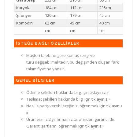
Karyola
184 cm
112 cm
235cm
Şifonyer
120 cm
179 cm
45 cm
Komodin
62 cm
45 cm
40 cm
cm
cm
cm
İSTEĞE BAĞLI ÖZELLİKLER
Müşteri talebine göre kumaş rengi ve
türü değişebilmektedir, bu değişimden oluşan fark
takım fiyatına yansır.
GENEL BİLGİLER
Ödeme şekilleri hakkında bilgi için
tıklayınız »
Teslimat şekilleri hakkında bilgi için
tıklayınız »
Nasıl sipariş verebileceğinizi öğrenmek için
tıklayınız
»
Ürünlerimiz 2 yıl firmamız tarafından garantilidir.
Garanti şartlarını öğrenmek için
tıklayınız »