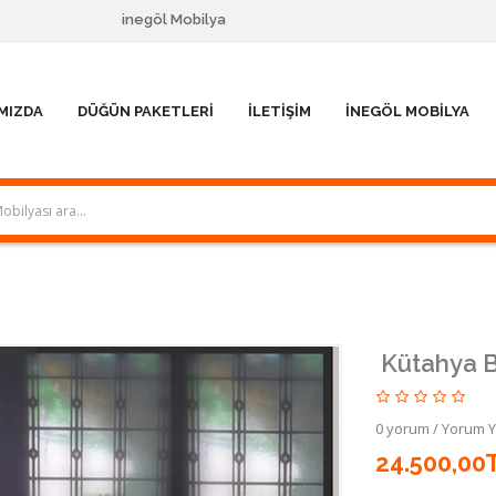
inegöl Mobilya
MIZDA
DÜĞÜN PAKETLERI
İLETIŞIM
İNEGÖL MOBILYA
Kütahya B
0 yorum
/
Yorum 
24.500,00