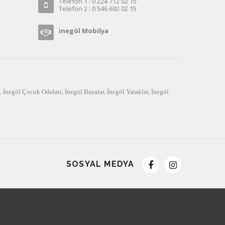
Telefon 1 : 0 224 712 02 15
Telefon 2 : 0 546 692 02 15
inegöl Mobilya
,
İnegöl Çocuk Odaları
,
İnegöl Bazalar
,
İnegöl Yataklar
,
İnegöl
SOSYAL MEDYA