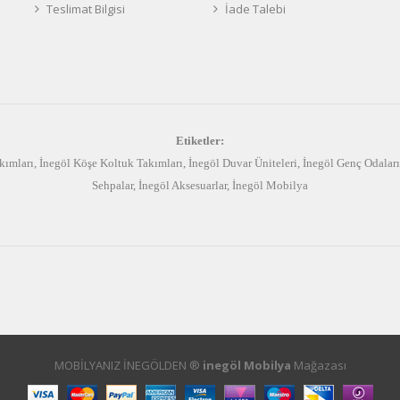
Teslimat Bilgisi
İade Talebi
Etiketler:
kımları
,
İnegöl Köşe Koltuk Takımları
,
İnegöl Duvar Üniteleri
,
İnegöl Genç Odaları
Sehpalar
,
İnegöl Aksesuarlar
,
İnegöl Mobilya
MOBİLYANIZ İNEGÖLDEN ®
inegöl Mobilya
Mağazası