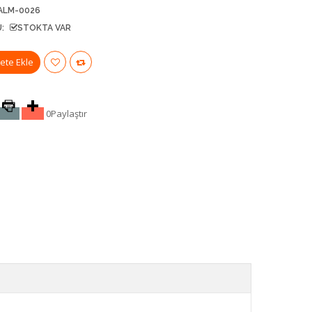
ALM-0026
:
STOKTA VAR
0
Paylaştır