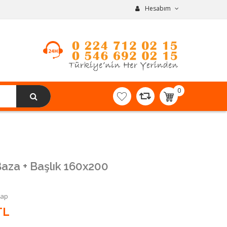
Hesabım
0
item(s)
-
0,00TL
aza + Başlık 160x200
Yap
TL