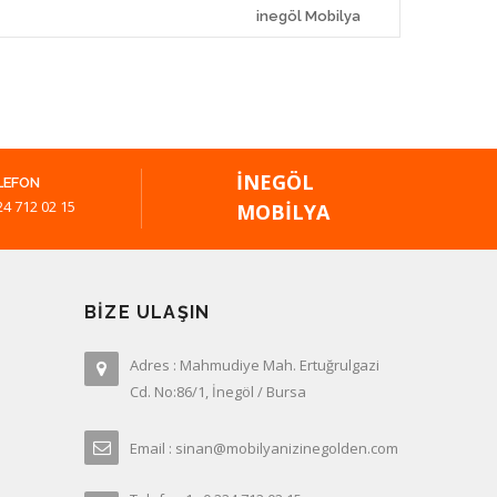
inegöl Mobilya
İNEGÖL
LEFON
24 712 02 15
MOBILYA
BIZE ULAŞIN
Adres : Mahmudiye Mah. Ertuğrulgazi
Cd. No:86/1, İnegöl / Bursa
Email : sinan@mobilyanizinegolden.com