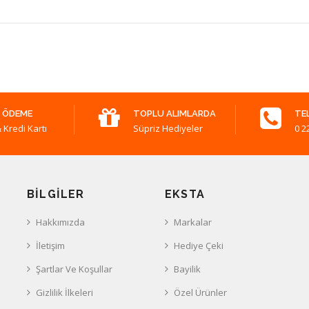
 ÖDEME
TOPLU ALIMLARDA
TE
 Kredi Kartı
Süpriz Hediyeler
0 2
BILGILER
EKSTA
Hakkımızda
Markalar
İletişim
Hediye Çeki
Şartlar Ve Koşullar
Bayilik
Gizlilik İlkeleri
Özel Ürünler