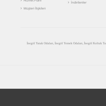
Hizmet Planı
İndirilenler
Müşteri İlişkileri
İnegöl Yatak Odaları
,
İnegöl Yemek Odaları
,
İnegöl Koltuk Ta