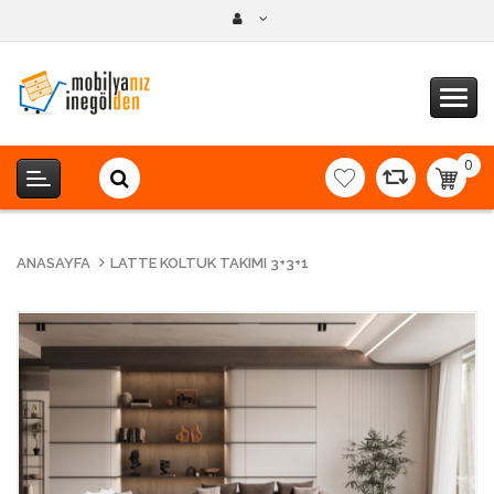
0
item(s
-
0,00T
ANASAYFA
LATTE KOLTUK TAKIMI 3+3+1