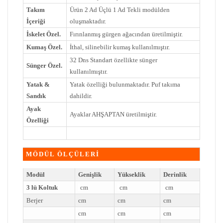
Takım
Ürün 2 Ad Üçlü 1 Ad Tekli modülden
İçeriği
oluşmaktadır.
İskelet Özel.
Fırınlanmış gürgen ağacından üretilmiştir.
Kumaş Özel.
İthal, silinebilir kumaş kullanılmıştır.
32 Dns Standart özellikte sünger
Sünger Özel.
kullanılmıştır.
Yatak &
Yatak özelliği bulunmaktadır. Puf takıma
Sandık
dahildir.
Ayak
Ayaklar AHŞAPTAN üretilmiştir.
Özelliği
MÖDÜL ÖLÇÜLERİ
Modül
Genişlik
Yükseklik
Derinlik
3 lü Koltuk
cm
cm
cm
Berjer
cm
cm
cm
cm
cm
cm