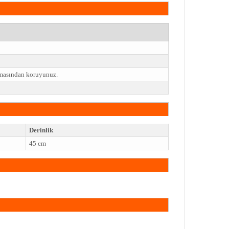
emasından koruyunuz.
Derinlik
45 cm