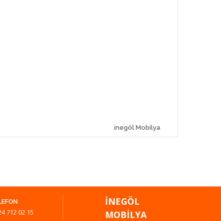
inegöl Mobilya
İNEGÖL
LEFON
24 712 02 15
MOBILYA