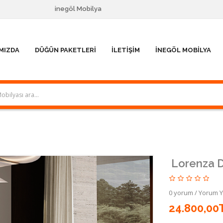
inegöl Mobilya
MIZDA
DÜĞÜN PAKETLERI
İLETIŞIM
İNEGÖL MOBILYA
Lorenza D
0 yorum
/
Yorum 
24.800,00