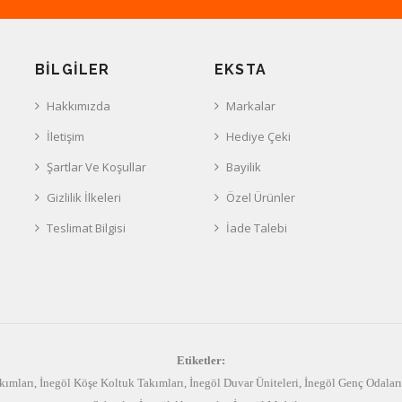
BILGILER
EKSTA
Hakkımızda
Markalar
İletişim
Hediye Çeki
Şartlar Ve Koşullar
Bayilik
Gizlilik İlkeleri
Özel Ürünler
Teslimat Bilgisi
İade Talebi
Etiketler:
kımları
,
İnegöl Köşe Koltuk Takımları
,
İnegöl Duvar Üniteleri
,
İnegöl Genç Odaları