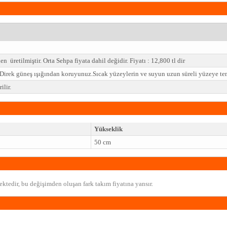
üretilmiştir. Orta Sehpa fiyata dahil değidir. Fiyatı : 12,800 tl dir
z.Direk güneş ışığından koruyunuz.Sıcak yüzeylerin ve suyun uzun süreli yüzeye t
lir.
Yükseklik
50 cm
ktedir, bu değişimden oluşan fark takım fiyatına yansır.