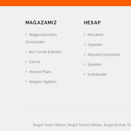
MAĞAZAMIZ
HESAP
Mağazamızdan
Hesabım
Görüntüler
Sepetim
Bizi Tercih Edenler
Alışveriş Geçmişim
Servis
İşlemler
Hizmet Planı
İndirilenler
Müşteri İlişkileri
İnegöl Yatak Odaları
,
İnegöl Yemek Odaları
,
İnegöl Koltuk Ta