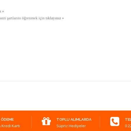
z »
ranti şartlarını öğrenmek için
tıklayınız »
 ÖDEME
TOPLU ALIMLARDA
TE
 Kredi Kartı
Süpriz Hediyeler
0 2