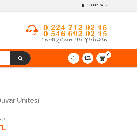
Hesabım
0
item(s)
-
0,00TL
uvar Ünitesi
Yap
TL