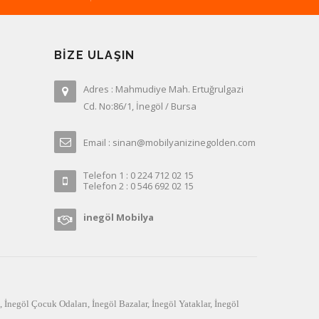
BIZE ULAŞIN
Adres : Mahmudiye Mah. Ertuğrulgazi
Cd. No:86/1, İnegöl / Bursa
Email : sinan@mobilyanizinegolden.com
Telefon 1 : 0 224 712 02 15
Telefon 2 : 0 546 692 02 15
inegöl Mobilya
,
İnegöl Çocuk Odaları
,
İnegöl Bazalar
,
İnegöl Yataklar
,
İnegöl