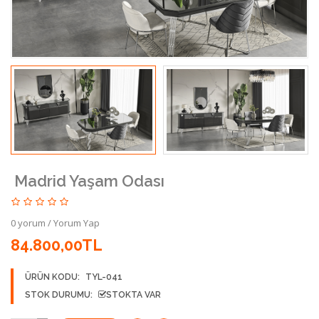
Madrid Yaşam Odası
0 yorum
/
Yorum Yap
84.800,00TL
ÜRÜN KODU:
TYL-041
STOK DURUMU:
STOKTA VAR