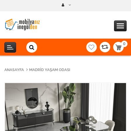
0
item(s
-
0,00T
ANASAYFA
MADRID YAŞAM ODASI