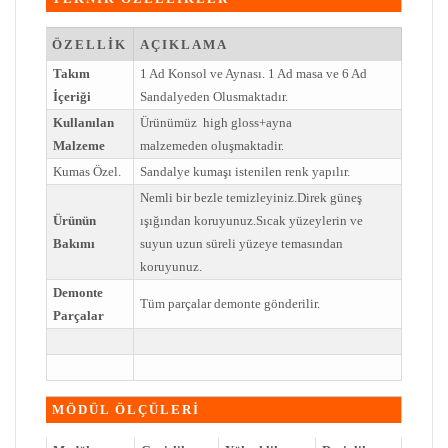
ÖZELLİK
AÇIKLAMA
Takım
1 Ad Konsol ve Aynası. 1 Ad masa ve 6 Ad
İçeriği
Sandalyeden Olusmaktadır.
Kullanılan
Ürünümüz high gloss+ayna
Malzeme
malzemeden oluşmaktadir.
Kumas Özel.
Sandalye kumaşı istenilen renk yapılır.
Nemli bir bezle temizleyiniz.Direk güneş
Ürünün
ışığından koruyunuz.Sıcak yüzeylerin ve
Bakımı
suyun uzun süreli yüzeye temasından
koruyunuz.
Demonte
Tüm parçalar demonte gönderilir.
Parçalar
MÖDÜL ÖLÇÜLERİ