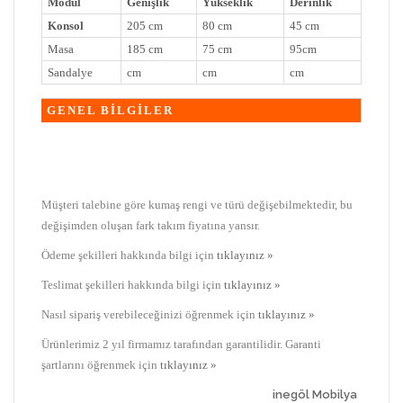
Modül
Genişlik
Yükseklik
Derinlik
Konsol
205 cm
80 cm
45 cm
Masa
185 cm
75 cm
95cm
Sandalye
cm
cm
cm
GENEL BİLGİLER
Müşteri talebine göre kumaş rengi ve türü değişebilmektedir, bu
değişimden oluşan fark takım fiyatına yansır.
Ödeme şekilleri hakkında bilgi için
tıklayınız »
Teslimat şekilleri hakkında bilgi için
tıklayınız »
Nasıl sipariş verebileceğinizi öğrenmek için
tıklayınız »
Ürünlerimiz 2 yıl firmamız tarafından garantilidir. Garanti
şartlarını öğrenmek için
tıklayınız »
inegöl Mobilya